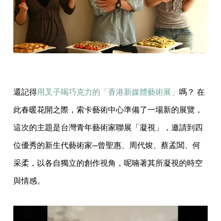
還記得
用叉子喝巧克力的「香港新媒體藝術展」
嗎？ 在
此春暖花開之際，索卡藝術中心準備了一場新的展覽，
這次的主題是台灣青年藝術家聯展「凝視」，邀請到四
位優秀的新生代藝術家─曾聖惠、周代焌、蔡孟閶、何
采柔，以各自獨立的創作視角，呢喃著其所凝視的時空
與情感。