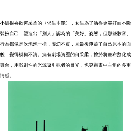
小編很喜歡何采柔的〈求生本能〉，女生為了活得更美好而不斷
裝扮自己，塑造出「別人」認為的「美好」姿態，但那些妝容、
行為都像是吹泡泡一樣，虛幻不實，且最後淹蓋了自己原本的面
貌，變得模糊不清。擁有劇場資歷的何采柔，擅於將畫布擬化成
舞台，用戲劇性的光源吸引觀者的目光，也突顯畫中主角的多重
情感。