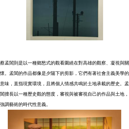
蔡孟閶則是以一種鄉愁式的觀看圍繞在對高雄的觀察、凝視與關
懷。孟閶的作品都像是夕陽下的剪影，它們有著社會主義美學的
意味，直指現實環境，且將個人情感共鳴於土地承載的歷史。孟
閶擅長以一種歷史觀的態度，審視與被審視自己的作品與土地，
強調藝術的時代性意義。