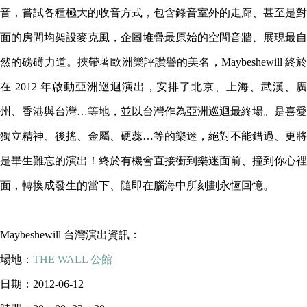
音，嘗試各種極大的收音方式，包含錄音室外的走廊、甚至是對
面的房間均架設麥克風，企圖堆疊最原始的空間音牆、展現最自
然的磅礡力道。挾帶著歐洲樂評讚譽的美名，Maybeshewill 終於
在 2012 年啟動亞洲巡迴演出，安排了北京、上海、武漢、廣
州、香港與台灣…等地，並以台灣作為亞洲巡迴最終場。是喜愛
獨立精神、後搖、金屬、硬蕊…等的樂迷，絕對不能錯過、更將
是畢生難忘的演出！終於有機會直接衝到樂迷面前、撞到你心裡
面，轉換成發生的當下、隨即在腦海中所刻劃永恆回憶。
Maybeshewill 台灣演出資訊：
場地：
THE WALL 公館
日期：2012-06-12