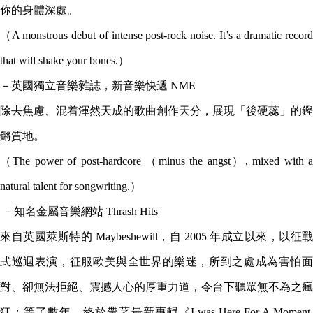
你的身體深處。
（A monstrous debut of intense post-rock noise. It’s a dramatic record
that will shake your bones.）
－英國獨立音樂雜誌，新音樂快遞 NME
除去焦慮、混着渾然天成的歌曲創作天分，展現「後硬蕊」的鏗
鏘質地。
（The power of post-hardcore （minus the angst）, mixed with a
natural talent for songwriting.）
－知名金屬音樂網站 Thrash Hits
來自英國萊斯特的 Maybeshewill，自 2005 年成立以來，以征戰
式巡迴表演，征服歐美與全世界的樂迷，所到之處成為害怕面
對、卻無法拒絕、震撼人心的厚重力道，令台下聽眾無不為之瘋
狂；等了數年，終於帶著最新專輯《I was Here For A Moment,