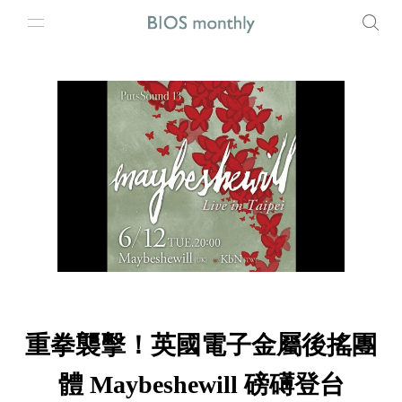
重拳襲擊！英國電子金屬後搖團
體 Maybeshewill 磅礡登台