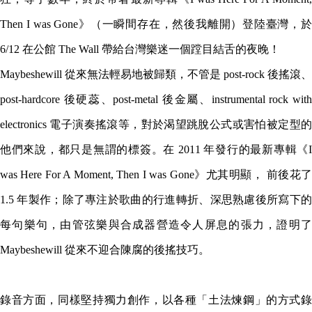
Then I was Gone》（一瞬間存在，然後我離開）登陸臺灣，於
6/12 在公館 The Wall 帶給台灣樂迷一個蹚目結舌的夜晚！
Maybeshewill 從來無法輕易地被歸類，不管是 post-rock 後搖滾、
post-hardcore 後硬蕊、post-metal 後金屬、instrumental rock with
electronics 電子演奏搖滾等，對於渴望跳脫公式或害怕被定型的
他們來說，都只是無謂的標簽。在 2011 年發行的最新專輯《I
was Here For A Moment, Then I was Gone》尤其明顯， 前後花了
1.5 年製作；除了專注於歌曲的行進轉折、深思熟慮後所寫下的
每句樂句，由管弦樂與合成器營造令人屏息的張力，證明了
Maybeshewill 從來不迎合陳腐的後搖技巧。
錄音方面，同樣堅持獨力創作，以各種「土法煉鋼」的方式錄