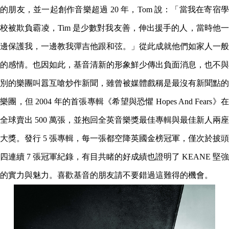
的朋友，並一起創作音樂超過 20 年，Tom 說：「當我在寄宿學
校被欺負霸凌，Tim 是少數對我友善，伸出援手的人，當時他一
邊保護我，一邊教我彈吉他跟和弦。」從此成就他們如家人一般
的感情。也因如此，基音清新的形象鮮少傳出負面消息，也不與
別的樂團叫囂互嗆炒作新聞，雖曾被媒體戲稱是最沒有新聞點的
樂團，但 2004 年的首張專輯《希望與恐懼 Hopes And Fears》在
全球賣出 500 萬張，並抱回全英音樂獎最佳專輯與最佳新人兩座
大獎。發行 5 張專輯，每一張都空降英國金榜冠軍，僅次於披頭
四連續 7 張冠軍紀錄，有目共睹的好成績也證明了 KEANE 堅強
的實力與魅力。喜歡基音的朋友請不要錯過這難得的機會。