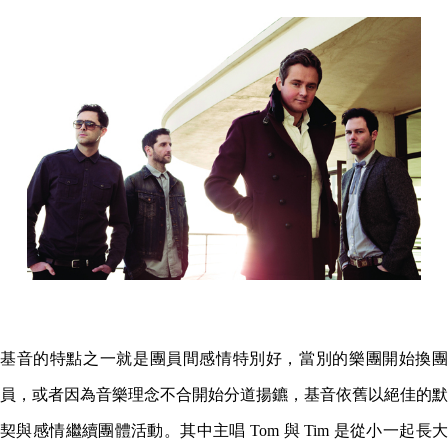
基音的特點之一就是團員間感情特別好，當別的樂團開始換團
員，或者因為音樂理念不合開始分道揚鑣，基音依舊以絕佳的默
契與感情繼續團體活動。其中主唱 Tom 與 Tim 是從小一起長大