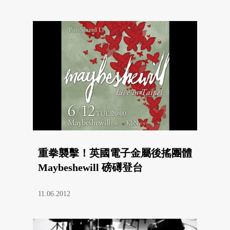
重拳襲擊！英國電子金屬後搖團體
Maybeshewill 磅礡登台
11.06.2012