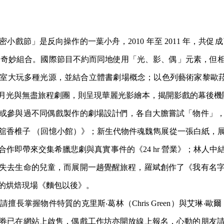
戲節」是反向操作的一葉小舟，2010 年至 2011 年，共促成了
戲的奇妙組合。國際節目不約而同地使用「光、影、偶」元素，但
大玩多種光源，並結合立體書劇場概念；以色列藝術家黎歐菈‧懷茲（
月光與無盡旅程劇團，則呈現華麗光影繪本，揭開影戲的幕後機
或參與過不同偶戲製作的劇場設計們，各自大膽嘗試「物件」
舘香椎子 （回憶小館）》；新生代物件魂魏雋展從一張白紙，
作即帶來交集希臘悲劇與真實事件的《24 hr 營業》；林人
失去生命的兒童，而展開一趟覺醒旅程，羅斌創作了《我有名
的烘焙現場《麵包以後》。
掌握物件特質的克里斯‧葛林（Chris Green）與艾琳‧歐爾（
券已在網站上啟售，偶戲工作坊亦開放線上報名，心動的朋友