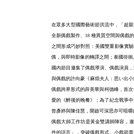
在眾多大型國際藝術節洪流中，「超親密小
全新偶戲製作、18 種異質空間與偶
之間形成巧妙對照：美國雙重影像實驗室
偶，與即時影像的轉譯之間；泰國徘徊
國內節目邀集了偶戲導演、偶戲演員，
與偶戲的許向豪《麻煩夫人：思い出小
偶戲跨界形式的薛美華與柯德峰，首次合
愛的《醉後的晚餐》；為了紀念戰爭中
曾彥婷與陳佳慧，開啟可深思亦可咀嚼
偶戲大師工作坊是黃金雙講師陣容，邀請擅長
件的語言」，突破偶戲形式。小戲節票