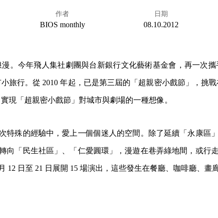
作者
日期
BIOS monthly
08.10.2012
浪漫。今年飛人集社劇團與台新銀行文化藝術基金會，再一次攜
小旅行。從 2010 年起，已是第三屆的「超親密小戲節」，挑
，實現「超親密小戲節」對城市與劇場的一種想像。
次特殊的經驗中，愛上一個個迷人的空間。除了延續「永康區
轉向「民生社區」、「仁愛圓環」，漫遊在巷弄綠地間，或行
10 月 12 日至 21 日展開 15 場演出，這些發生在餐廳、咖啡