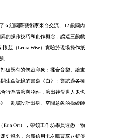
 6 組國際藝術家來台交流、12 齣國內
相異的操作技巧和創作概念，讓這三齣戲
Leora Wise）實驗於現場操作紙
關。
，打破既有的偶戲印象：揉合音樂、繪畫
展開生命記憶的書寫《白》；嘗試過各種
中結合行為表演與物件，演出神愛世人鬼也
字》；劇場設計出身、空間意象的操縱師
Erin Orr），帶領工作坊學員透悉「物
請即刻報名，台新信用卡友購票享八折優