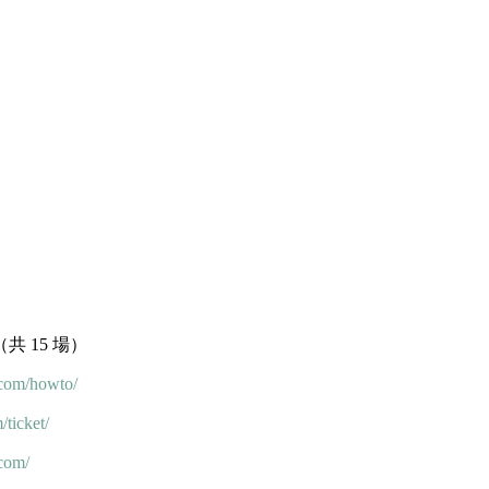
（共 15 場）
.com/howto/
/ticket/
.com/