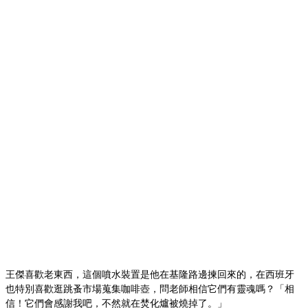
王傑喜歡老東西，這個噴水裝置是他在基隆路邊揀回來的，在西班牙
也特別喜歡逛跳蚤市場蒐集咖啡壺，問老師相信它們有靈魂嗎？「相
信！它們會感謝我吧，不然就在焚化爐被燒掉了。」