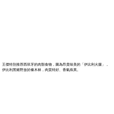
王傑特別推荐西班牙的肉類食物，圖為昂貴味美的「伊比利火腿」，
伊比利黑豬野放於橡木林，肉質特好、香氣殊異。