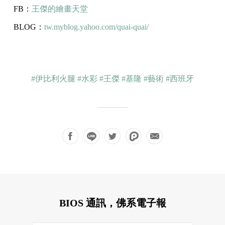
FB：
王傑的繪畫天堂
BLOG：
tw.myblog.yahoo.com/quai-quai/
#伊比利火腿
#水彩
#王傑
#基隆
#藝術
#西班牙
BIOS 通訊，佛系電子報