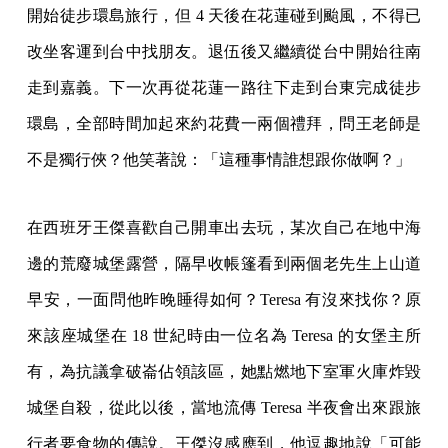
開始徒步環島旅行，但 4 天後在花蓮碰到颱風，不得已
改坐客運到台中找朋友。退伍後又繼續從台中開始往南
走到嘉義。下一次再從花蓮一路往下走到台東完成徒步
環島，全部時間加起來約花費一兩個禮拜，問王老師是
不是獨行俠？他笑著說：「這種事情誰想跟你做啊？」
在西班牙王傑喜歡自己開車出去玩，某次自己在地中海
邊的荒廢城堡露營，隔早收帳篷看到兩個老先生上山道
早安，一面問他昨晚睡得如何？Teresa 有沒來找你？原
來該座城堡在 18 世紀時由一位名為 Teresa 的女堡主所
有，為抗議拿破崙佔領該區，她點燃地下室軍火庫炸毀
城堡自殺，從此以後，當地流傳 Teresa 半夜會出來跟旅
行者要食物的傳說。王傑沒感應到，他逗趣地說「可能