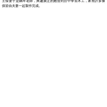
王傑妻子是鋼琴老師，興趣廣泛的她曾到台中學習木工，家裡許多傢
俱皆由夫妻一起製作完成。