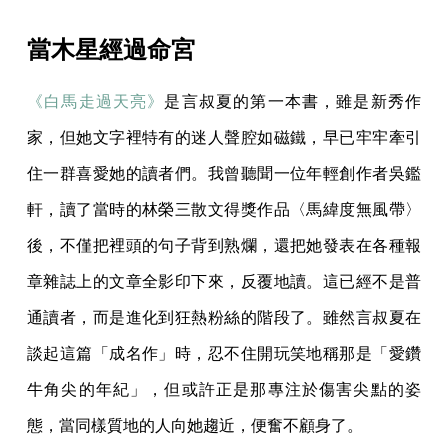
當木星經過命宮
《白馬走過天亮》
是言叔夏的第一本書，雖是新秀作
家，但她文字裡特有的迷人聲腔如磁鐵，早已牢牢牽引
住一群喜愛她的讀者們。我曾聽聞一位年輕創作者吳鑑
軒，讀了當時的林榮三散文得獎作品〈馬緯度無風帶〉
後，不僅把裡頭的句子背到熟爛，還把她發表在各種報
章雜誌上的文章全影印下來，反覆地讀。這已經不是普
通讀者，而是進化到狂熱粉絲的階段了。雖然言叔夏在
談起這篇「成名作」時，忍不住開玩笑地稱那是「愛鑽
牛角尖的年紀」，但或許正是那專注於傷害尖點的姿
態，當同樣質地的人向她趨近，便奮不顧身了。