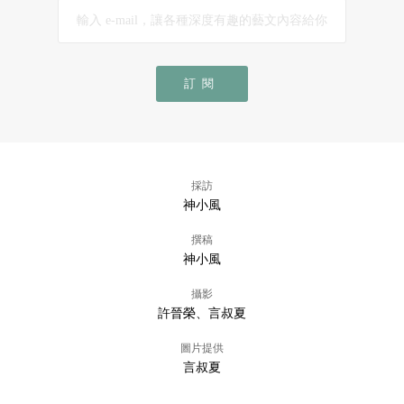
訂閱
採訪
神小風
撰稿
神小風
攝影
許晉榮、言叔夏
圖片提供
言叔夏