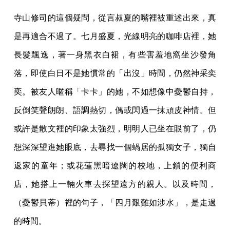
寺山修司的這個疑問，從言叔夏的嘴裡被重述出來，真
是再適合不過了。七月盛夏，光線明亮的咖啡店裡，她
長髮飄逸，著一身黑衣白裙，有些害羞地窩坐沙發角
落，即使白日不是她慣常的「出沒」時間，仍然神采奕
奕。被友人暱稱「卡卡」的她，不如想像中憂鬱自持，
反倒笑聲朗朗、語調熱切，偶或閃過一抹頑皮神情。但
或許是散文裡的印象太強烈，明明人已坐在眼前了，仍
想深深望進她眼底，去尋找一個蝸居的孤獨女子，獨自
返家的童年；或花蓮黑暗遼闊的校地，上鎖的便利商
店，她搭上一輛火車去探望遠方的親人。以及時間，
（憂鬱貝蒂）裡的句子，「四月艱難如涉水」，是走過
的時間。