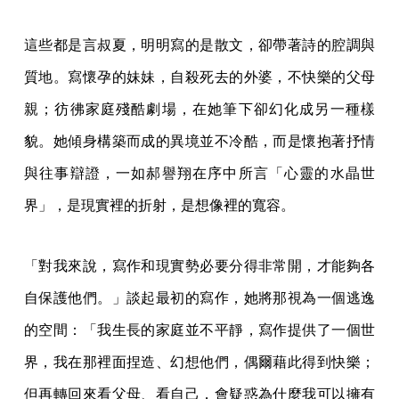
這些都是言叔夏，明明寫的是散文，卻帶著詩的腔調與
質地。寫懷孕的妹妹，自殺死去的外婆，不快樂的父母
親；彷彿家庭殘酷劇場，在她筆下卻幻化成另一種樣
貌。她傾身構築而成的異境並不冷酷，而是懷抱著抒情
與往事辯證，一如郝譽翔在序中所言「心靈的水晶世
界」，是現實裡的折射，是想像裡的寬容。
「對我來說，寫作和現實勢必要分得非常開，才能夠各
自保護他們。」談起最初的寫作，她將那視為一個逃逸
的空間：「我生長的家庭並不平靜，寫作提供了一個世
界，我在那裡面捏造、幻想他們，偶爾藉此得到快樂；
但再轉回來看父母、看自己，會疑惑為什麼我可以擁有