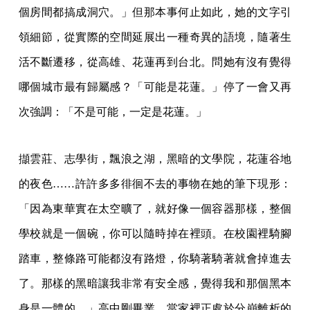
個房間都搞成洞穴。」但那本事何止如此，她的文字引
領細節，從實際的空間延展出一種奇異的語境，隨著生
活不斷遷移，從高雄、花蓮再到台北。問她有沒有覺得
哪個城市最有歸屬感？「可能是花蓮。」停了一會又再
次強調：「不是可能，一定是花蓮。」
擷雲莊、志學街，飄浪之湖，黑暗的文學院，花蓮谷地
的夜色……許許多多徘徊不去的事物在她的筆下現形：
「因為東華實在太空曠了，就好像一個容器那樣，整個
學校就是一個碗，你可以隨時掉在裡頭。在校園裡騎腳
踏車，整條路可能都沒有路燈，你騎著騎著就會掉進去
了。那樣的黑暗讓我非常有安全感，覺得我和那個黑本
身是一體的。」高中剛畢業，當家裡正處於分崩離析的