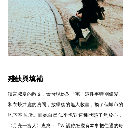
殘缺與填補
讀言叔夏的散文，會發現她對「宅」這件事特別偏愛。
和衣蛾共處的房間，放學後的無人教室，換了個城市的
地下室居所。而她自己似乎也對這種狀態了然於心，
〈月亮一宮人〉裏寫：「W 說妳怎麼有本事把住過的每