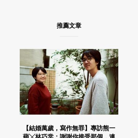
推薦文章
【結婚萬歲，寫作無罪】專訪熊一
蘋╳林巧棠：謝謝你接受那個，連