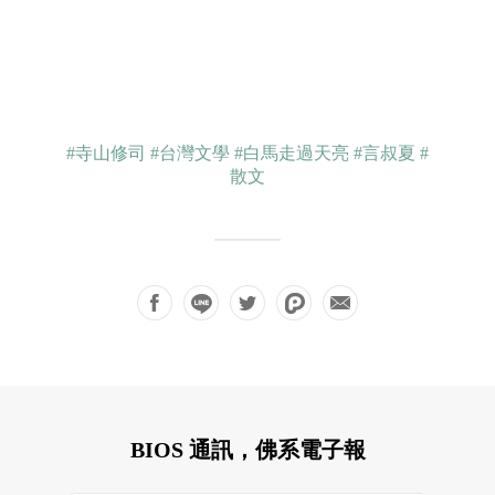
#寺山修司
#台灣文學
#白馬走過天亮
#言叔夏
#
散文
BIOS 通訊，佛系電子報