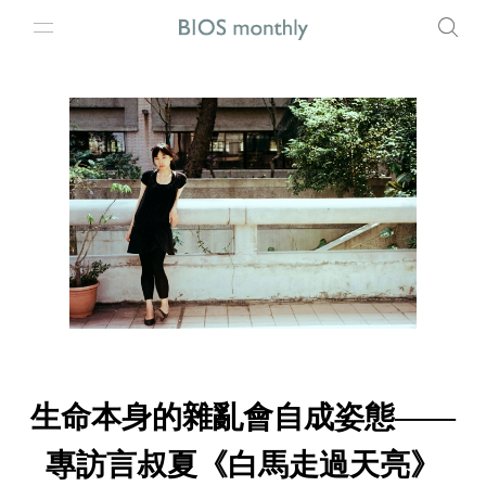
生命本身的雜亂會自成姿態——
專訪言叔夏《白馬走過天亮》