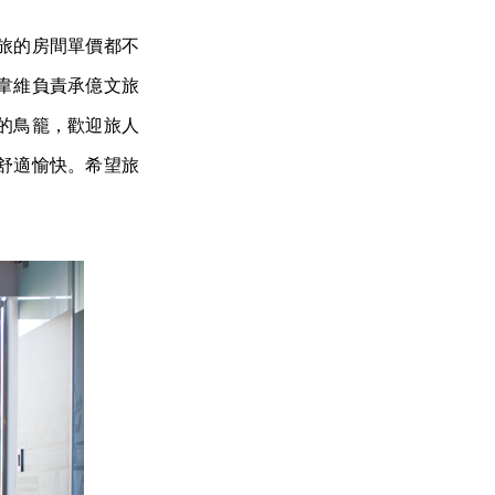
旅的房間單價都不
韋維負責承億文旅
的鳥籠，歡迎旅人
舒適愉快。希望旅