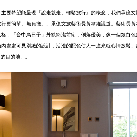
』主要希望能呈現『說走就走、輕鬆旅行』的概念，我們承億文
旅行更簡單、無負擔。」承億文旅藝術長黃韋維說道。藝術長黃
風格，「台中鳥日子」外觀簡潔前衛，俐落優美，像一個銀白色
館內處處可見別緻的設計，活潑的配色使人一進來就心情放鬆、
人的目的地」。