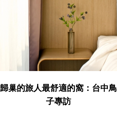
歸巢的旅人最舒適的窩：台中鳥
子專訪