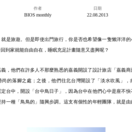
作者
日期
BIOS monthly
22.08.2013
，就是旅遊。但是即使出門旅行，你是否也希望像一隻懶洋洋的
一回到家就能自由自在，睡眠充足計畫隨意又盡興呢？
嘉義，他們在許多人不那麼熟悉的嘉義開設了設計旅店「嘉義商
時尚的落腳之處；之後，他們往北台灣開設了「淡水吹風」，
選定台中，開設「台中鳥日子」，因為台中在他們心中是座不快
堅持一種「鳥鳥的」隨興步調。這支有個性的年輕團隊，就是由
。