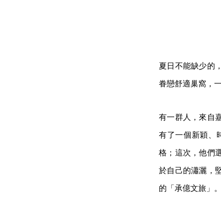
夏日不能缺少的
眷戀舒適巢窩，
有一群人，來自
有了一個新穎、
格；這次，他們
於自己的瀟灑，
的「承億文旅」