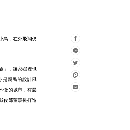
小鳥，在外飛翔仍
旅」，讓家鄉裡也
亦是親民的設計風
不慢的城市，有屬
戴俊郎董事長打造