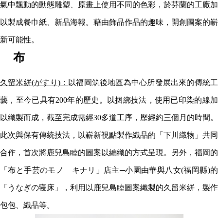
氣中飄動的動態雕塑、原畫上使用不同的色彩，於芬蘭的工廠加
以製成餐巾紙、新品海報。藉由飾品作品的趣味，開創圖案的嶄
新可能性。
​布
久留米絣(がすり)：
以福岡筑後地區為中心所發展出來的傳統
藝，至今已具有200年的歷史。以捆綁技法，使用已印染的線加
以織製而成，截至完成需經30多道工序，歷經約三個月的時間。
此次與保有傳統技法，以嶄新視點製作織品的「下川織物」共同
合作，首次將鹿兒島睦的圖案以編織的方式呈現。另外，福岡的
「布と手芸のモノ キナリ」店主─小園由華與八女(福岡縣)的
「うなぎの寝床」，利用以鹿兒島睦圖案織製的久留米絣，製作
包包、織品等。