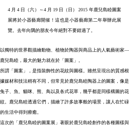
4 月 4 日（六）～4 月 19 日（日） 2015 年鹿兒島睦圖案
展將於小器藝廊開催！這也是小器藝廊第二年舉辦此展
覽。去年向隅的朋友今年絕對不要錯過了。
以獨特的世界觀描繪動物、植物於陶器與商品上的人氣藝術家—
鹿兒島睦，最大的魅力就在於「圖案」。
所謂「圖案」，是指裝飾性的花紋與圖樣。雖然呈現出的質感根
據媒材和技法稍有不同，但常見於鹿兒島睦陶器上的圖案，像是
兔子、魚、貓咪、熊、鳥以及各式花草，幾乎都是同樣構圖的花
紋。鹿兒島睦透過它們，描繪了許多故事般的場景，讓人在忙碌
的生活中得到療癒。
這次的「鹿兒島睦的圖案展」著眼於鹿兒島睦創作的各種圖樣與