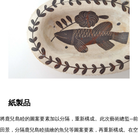
紙製品
將鹿兒島睦的圖案要素加以分隔，重新構成。此次藝術總監─前
田景，分隔鹿兒島睦描繪的魚兒等圖案要素，再重新構成。在空