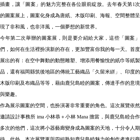
插畫，讓「圖案」的魅力完整在各位眼前綻放。去年春天第1次
的圖案展上，圖案化身成為唐紙、木版印刷、海報、空間整體呈
現了非和風，也非洋風，一個夢想的新世界。
今年第二次舉辦的圖案展，則是要介紹給大家，這些「圖案」
們，如何在生活裡扮演新的存在，更加豐富你我的每一天。首度
展出的有：在空中舞動的動態雕塑、增添用餐愉悅的紙巾等紙製
品，還有福岡縣筑後地區的傳統工藝織品「久留米絣」、印度的
木版印刷及布織品等等，藉由鹿兒島睦的圖案，傳達手作的意境
與樂趣。
作為展示圖案的空間，也扮演著非常重要的角色。這次展覽依然
邀請設計事務所 ima 小林恭＋小林 Mana 擔當，與鹿兒島睦合作
多次的他們，這次將小器藝廊變身成為圖案的天地，十分令人期
待。此外，本次展覽更與四組熟知鹿兒島睦魅力的創作者進行商