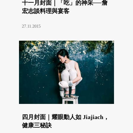
十一月封面｜「吃」的神采──詹
宏志談料理與宴客
27.11.2015
四月封面｜耀眼動人如 Jiajiach，
健康三秘訣