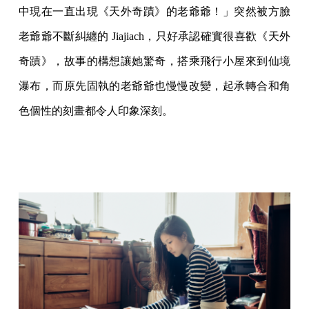
中現在一直出現《天外奇蹟》的老爺爺！」突然被方臉
老爺爺不斷糾纏的 Jiajiach，只好承認確實很喜歡《天外
奇蹟》，故事的構想讓她驚奇，搭乘飛行小屋來到仙境
瀑布，而原先固執的老爺爺也慢慢改變，起承轉合和角
色個性的刻畫都令人印象深刻。