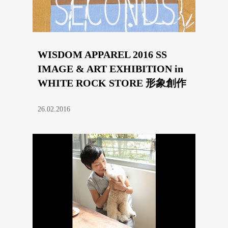
WISDOM APPAREL 2016 SS
IMAGE & ART EXHIBITION in
WHITE ROCK STORE 形象創作
藝術展
26.02.2016