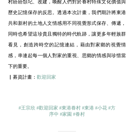
村紛紛頹圮、改建，喚醒人們對於眷村特殊文化價值與
歷史記憶保存的反思。透過本次計畫，我們期許將東港
共和新村的土地人文情感用不同視覺形式保存、傳遞，
同時也希望這珍貴且獨特的時代軌跡，讓更多年輕族群
看見，創造跨時空的記憶連結，藉由對家鄉的視覺情
感，串連起每一個人對家的重視、思鄉的情感與珍惜當
下的重要。
▏募資計畫：
歡迎回家
#王宗欣
#歡迎回家
#東港眷村
#東港
#小花
#方
序中
#家園
#眷村