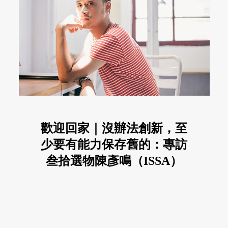
歡迎回家｜沒辦法創新，至
少要有能力保存舊的：專訪
叁拾選物陳彥鳴（ISSA）