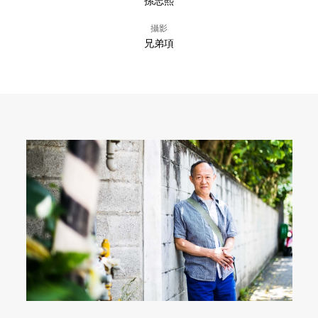
孫志熙
攝影
兄弟項