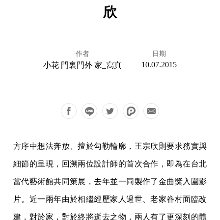
欣
作者
日期
10.07.2015
小花 門裏門外 家_寫真
方序中想法奔放、擅於勾勒輪廓，王宗欣則要求務實與
細節的呈現，回溯兩位設計師的首次合作，即為在台北
當代藝術館共同策展，去年並一同製作了金曲獎入圍影
片。近一兩年由於相繼經歷家人過世、老家眷村面臨改
建，對於家，對於終將逝去之物，兩人有了更深刻的體