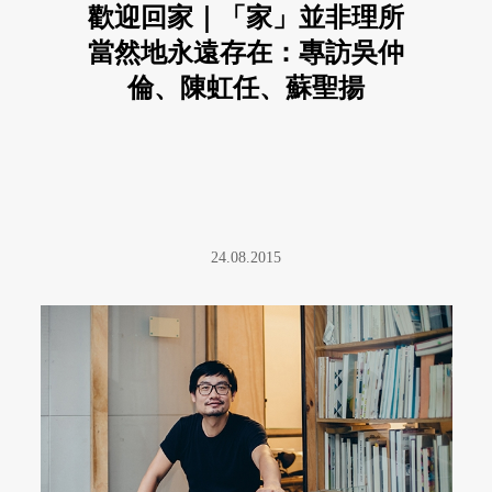
歡迎回家｜「家」並非理所
當然地永遠存在：專訪吳仲
倫、陳虹任、蘇聖揚
24.08.2015