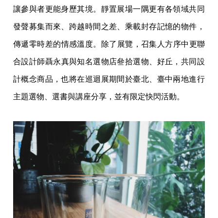
讓參與者更能身歷其境。靜置展
場一隅更有各領域共同
發聲募集而來、跨越時間之差、乘載封存記憶
的物件，
傳遞零時差的情感溫度。除了展覽，召集人方序中更聯
合設
計師聶永真與知名選物店叄拾選物、好丘，共同設
計概念商品，也將
在巡迴展期間於臺北、臺中兩地進行
主題選物、選書與講座分享，並
有限定快閃活動。