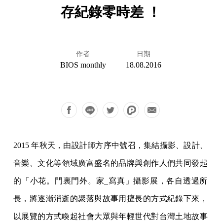
存紀錄零時差 ！
作者
日期
BIOS monthly
18.08.2016
2015 年秋天，由設計師方序中號召，集結攝影、設計、
音樂、文
化等領域廣富盛名的品牌與創作人們共同發起
的「小花。門裏門外。
家_寫真」攝影展，各自透過所
長，將逐漸消逝的聚落與故事用擅長
的方式紀錄下來，
以展覽的方式喚起社會大眾與年輕世代對台灣土地
故事