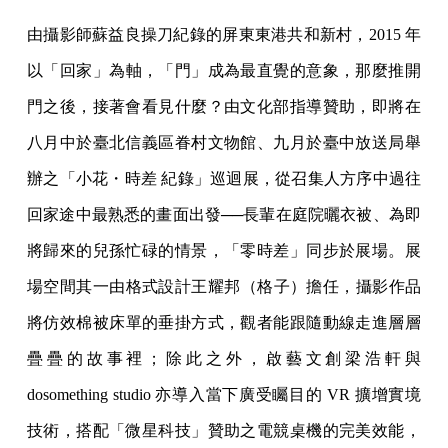
由攝影師蘇益良操刀紀錄的屏東東港共和新村，2015 年
以「回家
」為軸，「門」成為最直覺的意象，那麼推開
門之後，接著會看見什
麼？由文化部指導贊助，即將在
八月中於臺北信義區眷村文物館、九
月於臺中放送局舉
辦之「小花・時差 紀錄」巡迴展，從召集人方序中過往
回家途中最熟悉的畫面出發──
長輩在庭院曬衣被、為即
將歸來的兒孫忙碌的情景，「零時差」同步
於展場。展
場空間其一由格式設計王耀邦（格子）擔任，攝影作品
將
仿效棉被床單的垂掛方式，觀者能跟隨動線走進層層
疊疊的故事裡；
除此之外，啟藝文創梁浩軒與
dosomething studio 亦導入當下廣受矚目的 VR 擴增實境
技術，搭配「微星
科技」贊助之電競桌機的完美效能，