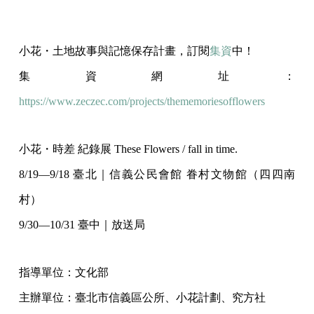
小花・土地故事與記憶保存計畫，訂閱
集資
中！
集資網址：
https://www.zeczec.com/projects/thememoriesofflowers
小花・時差 紀錄展 These Flowers / fall in time.
8/19—9/18 臺北｜信義公民會館 眷村文物館（四四南
村）
9/30—10/31 臺中｜放送局
指導單位：文化部
主辦單位：臺北市信義區公所、小花計劃、究方社