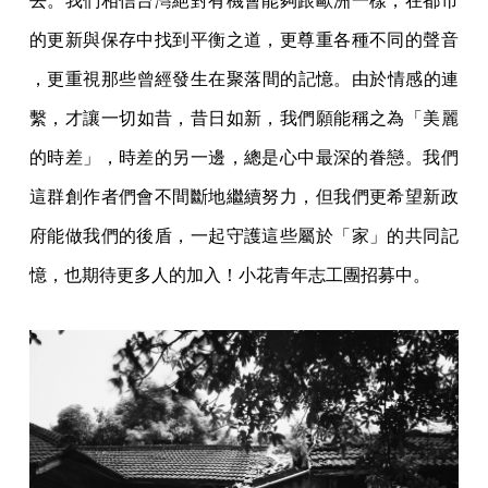
去。我們相信台灣絕對有機會能夠跟歐洲
一樣，在都市
的更新與保存中找到平衡之道，更尊重各種不同的聲音
，更重視那些曾經發生在聚落間的記憶。由於情感的連
繫，才讓一切
如昔，昔日如新，我們願能稱之為「美麗
的時差」，時差的另一邊，
總是心中最深的眷戀。我們
這群創作者們會不間斷地繼續努力，
但我們更希望新政
府能做我們的後盾，一起守護這些屬於「家」
的共同記
憶，也期待更多人的加入！小花青年志工團招募中。