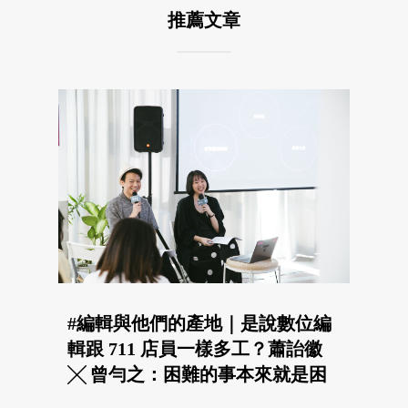
推薦文章
#編輯與他們的產地｜是說數位編
輯跟 711 店員一樣多工？蕭詒徽
╳ 曾勻之：困難的事本來就是困
難的