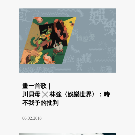
畫一首歌｜
川貝母 ╳ 林強〈娛樂世界〉：時
不我予的批判
06.02.2018