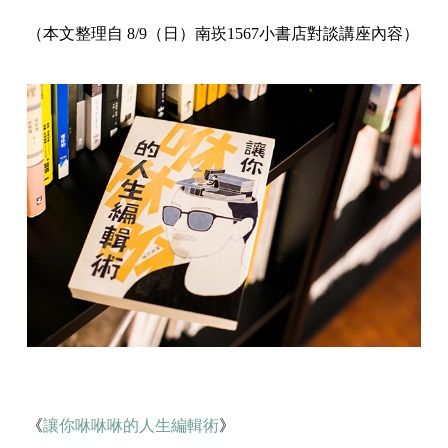
（本文整理自 8/9（日）南崁1567小書店對談講座內容）
《
讓你咻咻咻的人生編輯術
》