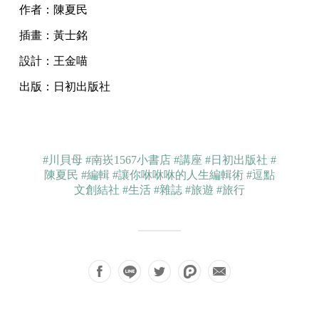
作者：陳夏民
插畫：黃士銘
設計：王金喵
出版：日初出版社
#川貝母
#南崁1567小書店
#講座
#日初出版社
#
陳夏民
#編輯
#讓你咻咻咻的人生編輯術
#逗點
文創結社
#生活
#雜誌
#旅遊
#旅行