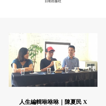
日初出版社
人生編輯咻咻咻｜陳夏民 X