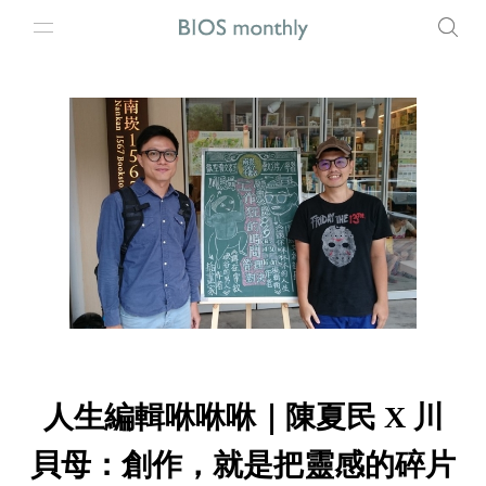
人生編輯咻咻咻｜陳夏民 X 川
貝母：創作，就是把靈感的碎片