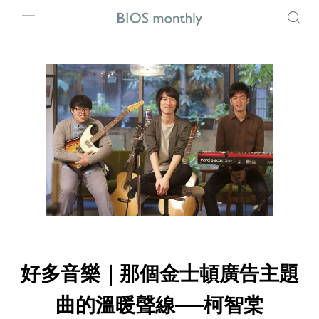
好多音樂｜那個金士頓廣告主題
曲的溫暖聲線──柯智棠