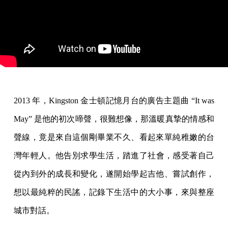
2013 年，Kingsto­n 金士頓記憶月台的廣告主題曲 “It was
May” 是他的初次啼聲，很難想像，那溫暖真摯的情感和
聲線，竟是來自這個剛畢業不久、看起來單純稚嫩的台
灣年輕人。他告別求學生活­，踏進了社會，感受著自己
從內到外的成長和變化，遂開始學起吉他、嘗試創作，
想以最純粹的民謠，記錄下生活中的大小事，來與整座
城市對話。