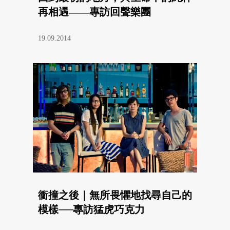
再相遇——專訪回聲樂團
19.09.2014
衝撞之後｜無所畏懼地找尋自己的
模樣──專訪猛虎巧克力