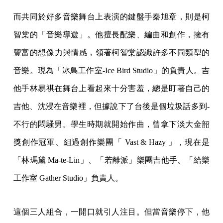
而共同於好多音樂舞台上表演的鍵盤手秦旭章，則是柯
智棠的「音樂導遊」。他擅長配樂、編曲和創作，擁有
豐富的想­像力與情感，領著柯智棠認識許多不同類型的
音樂。現為「冰鳥工作室-Ice Bird Studio」的負責人。吉
他手林易祺在舞台上看起來十分害羞，總是盯著自己的
吉他、沈浸在音樂裡，但據說下了台後是個垃圾話多到­
不行的悶騷男。學生時期就開始作曲，曾拿下淡大金韶
獎創作冠軍、組過創作樂­團「 Vast & Hazy 」，現在是
「林瑪黛 Ma-te-Lin」、「若離派」樂團吉他手、「給樂
工作室 Gather Studio」負責人。
這個三人組合，一開口就引人注目。但當音樂停下，他