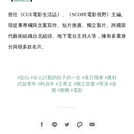
曾任《CUE電影生活誌》、《SCOPE電影視野》主編。
現從事專欄與文案寫作、短片推廣、獨立製片、跨國當
代藝術組織台北組頭、地下電台主持人等，擁有多重身
分與很多款名片。
#告白
#令人討厭的松子的一生
#落日飛車
#農村
武裝青年
#柯貞年
#王希文
#獨立音樂
#導演
#音
樂
#樂團
#電影