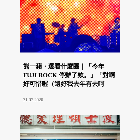
熊一蘋・還看什麼團｜「今年
FUJI ROCK 停辦了欸。」「對啊
好可惜喔（還好我去年有去呵
呵）。」
31.07.2020