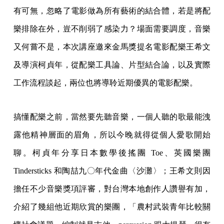
有可無，忽略了電影做為所有藝術的結合體，若是將配
樂排除在外，豈不削弱了感染力？場面需要調度，音樂
又何嘗不是，本次講座邀來金馬獎提名電影配樂王希文
及導演柯貞年，從配樂工具論、片型結合論，以及實際
工作流程談起，兩位也將導聆近期優異的電影配樂。
搞懂配樂之前，當然要先聽音樂，一個人聽的歌最能洩
露他精神層面的眉角，所以今晚就得從個人愛歌開始
聊。柯貞年分享日本數學後搖團 Toe、英國樂團
Tindersticks 和陶喆九〇年代金曲〈沙灘〉；王希文則因
擔任不少音樂獎項評審，對台灣本地創作人讚譽有加，
介紹了幾組他近期欣賞的樂團，「農村武裝青年比較關