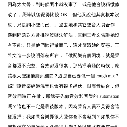
因為太大聲，到時候調小就沒事了，或是他會說稍微修
改了，我聽以後覺得比較 OK，但他又說他其實根本沒
改，只是調小聲而已。」過去她和其它聲音人員合作，
遇到問題對方常推說沒辦法解決，直到王希文告訴她沒
有不能，只是他們懶得做而已，這才釐清她的疑惑。王
希文進一步說明落差所在，「做配樂有個困境，就是聲
音都還不完整、音效都還很素，那給導演聽的時候，應
該很大聲讓他聽到細節？還是自己要做一個 rough mix？
照理說音樂經過混音也會有很多起伏、跟聲音結合，但
音效同時正在做，那我要先做音效和音樂的 automation
嗎？這也不一定是最後版本，因為聲音人員不見得會這
樣選擇；我如果音樂弄很大聲你會不會嚇到？如果你不
能想像它的層次會不會覺得太滿？所以彼此都要有一點