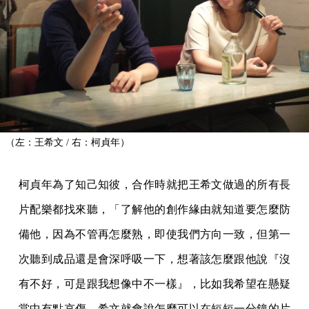
（左：王希文 / 右：柯貞年）
柯貞年為了知己知彼，合作時就把王希文做過的所有長
片配樂都找來聽，「了解他的創作緣由就知道要怎麼防
備他，因為不管再怎麼熟，即使我們方向一致，但第一
次聽到成品還是會深呼吸一下，想著該怎麼跟他說『沒
有不好，可是跟我想像中不一樣』，比如我希望在懸疑
當中有點哀傷，希文就會說怎麼可以在短短一分鐘的片