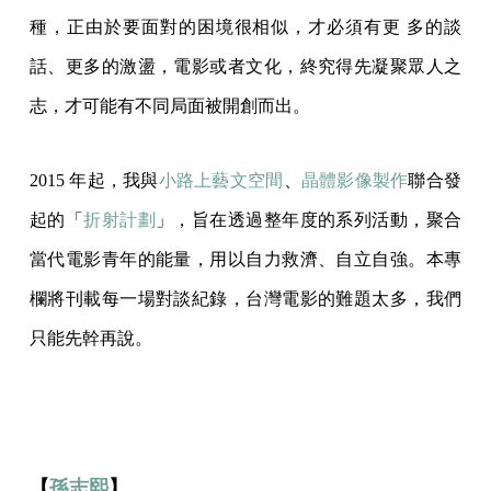
種，正由於要面對的困境很相似，才必須有更 多的談
話、更多的激盪，電影或者文化，終究得先凝聚眾人之
志，才可能有不同局面被開創而出。
2015 年起，我與
小路上藝文空間
、
晶體影像製作
聯合發
起的「
折射計劃
」，旨在透過整年度的系列活動，聚合
當代電影青年的能量，用以自力救濟、自立自強。本專
欄將刊載每一場對談紀錄，台灣電影的難題太多，我們
只能先幹再說。
【
孫志熙
】