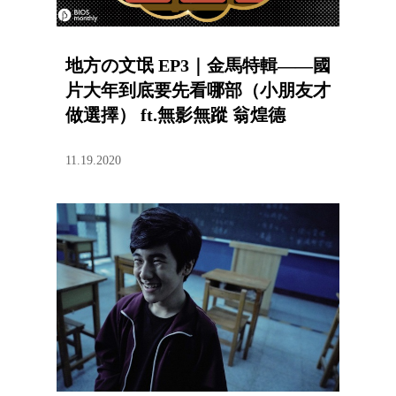
地方の文氓 EP3｜金馬特輯——國
片大年到底要先看哪部（小朋友才
做選擇） ft.無影無蹤 翁煌德
11.19.2020