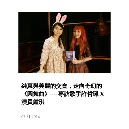
純真與美麗的交會，走向奇幻的
《圓舞曲》──專訪歌手許哲珮 X
演員鍾琪
07.31.2014