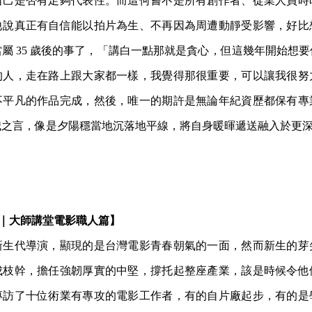
自己是否有足夠代表性。而這何嘗不是所有創作者、從業人員時
他說真正有自信能以拍片為生、不再因為周遭動靜受影響，好比
屬 35 歲後的事了，「講白一點那就是貪心，但這幾年開始想
的人，走在路上跟大家都一樣，我覺得那很重要，可以讓我很努
不平凡的作品完成，然後，唯一的期許是無論年紀資歷都保有專
誠之言，像是夕陽穩當地沉落地平線，將自身暖暉遞送融入於更
IOS｜大師講堂電影職人篇】
新生代導演，顯現的是台灣電影青春朝氣的一面，然而新生的芽
成枝幹，擔任強韌厚實的中堅，撐托起整座產業，該是時候令他
專訪了十位術業有專攻的電影工作者，有的自片廠起步，有的是