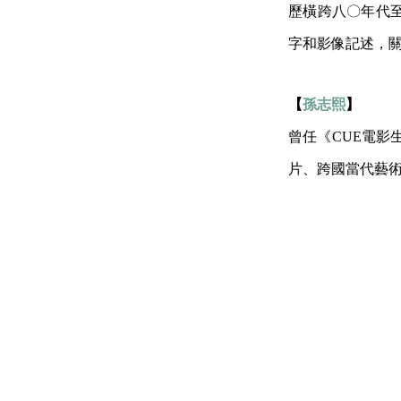
歷橫跨八〇年代
字和影像記述，
【
孫志熙
】
曾任《CUE電影
片、跨國當代藝