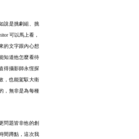
如說是挑劇組、挑
or 可以馬上看，
來的文字跟內心想
能知道他怎麼看待
值得攝影師永恆探
素內斂，也能駕馭大衛
的，無非是為每種
更問題皆非他的創
時間蹲點，這次我