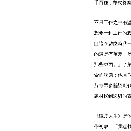
千百種，每次答
不只工作之中有
想要一起工作的夥
但這在數位時代
的還是有落差，
那些東西。」了
索的課題；他且視《
芬奇眾多懸疑動
題材找到適切的
《鐵皮人生》是
作初衷，「我想