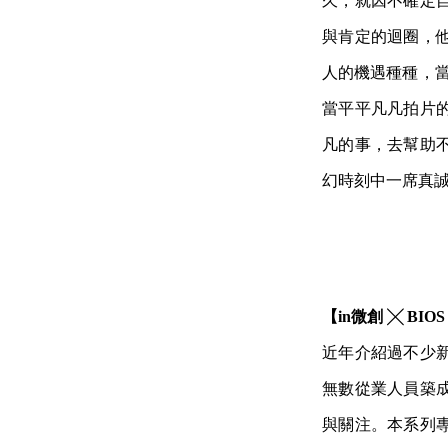
久，就因不確定
與肯定的迴圈，
人的機遇種種，當
當平平凡凡拍片
凡的事，去幫助
幻時刻中一席真
【in微創 ╳ B
近年介紹過不少
無數從業人員築
與關注。本系列