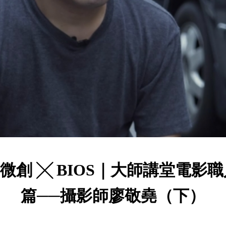
n微創 ╳ BIOS｜大師講堂電影
篇──攝影師廖敬堯（下）