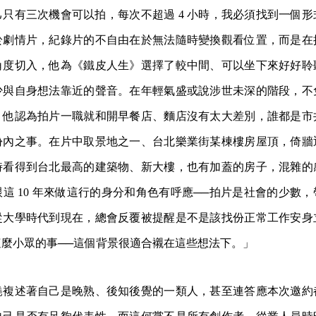
只有三次機會可以拍，每次不超過 4 小時，我必須找到一個
於劇情片，紀錄片的不自由在於無法隨時變換觀看位置，而是在
角度切入，他為《鐵皮人生》選擇了較中間、可以坐下來好好聆
少與自身想法靠近的聲音。在年輕氣盛或說涉世未深的階段，不
，他認為拍片一職就和開早餐店、麵店沒有太大差別，誰都是市
份內之事。在片中取景地之一、台北樂業街某棟樓房屋頂，倚牆
時看得到台北最高的建築物、新大樓，也有加蓋的房子，混雜的
這 10 年來做這行的身分和角色有呼應──拍片是社會的少數
從大學時代到現在，總會反覆被提醒是不是該找份正常工作安身
麼小眾的事──這個背景很適合襯在這些想法下。」
堯複述著自己是晚熟、後知後覺的一類人，甚至連答應本次邀約