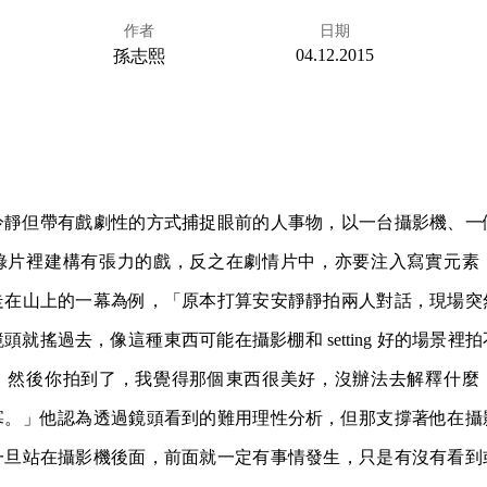
作者
日期
04.12.2015
孫志熙
冷靜但帶有戲劇性的方式捕捉眼前的人事物，以一台攝影機、一
錄片裡建構有張力的戲，反之在劇情片中，亦要注入寫實元素
走在山上的一幕為例，「原本打算安安靜靜拍兩人對話，現場突
頭就搖過去，像這種東西可能在攝影棚和 setting 好的場景裡
，然後你拍到了，我覺得那個東西很美好，沒辦法去解釋什麼
寡。」他認為透過鏡頭看到的難用理性分析，但那支撐著他在攝
一旦站在攝影機後面，前面就一定有事情發生，只是有沒有看到