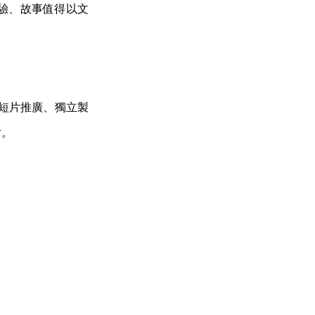
驗、故事值得以文
、短片推廣、獨立製
片。