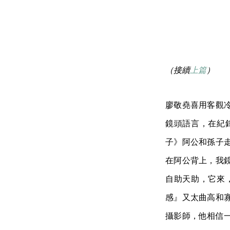
（接續
上篇
）
廖敬堯喜用客觀
鏡頭語言，在紀
子》阿公和孫子
在阿公背上，我鏡
自助天助，它來
感』又太曲高和
攝影師，他相信