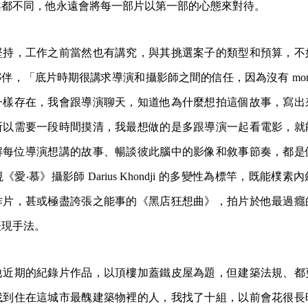
案都不同，他永遠會將每一部片以第一部的心態來對待。
堅持，工作之前當然也有講究，與其挑選案子的類型和預算，不
伴，「底片時期很講求導演和攝影師之間的信任，因為沒有 monit
一樣存在，我會跟導演聊天，知道他為什麼想拍這個故事，寫出
所以需要一段時間摸清，我最想做的是多跟導演一起看電影，就
解每位導演想講的故事、暢談彼此腦中的影像和敘事節奏，都是
愛‧慕》攝影師 Darius Khondji 的多變性為標竿，既能樸
作片，甚或極盡誇張之能事的《黑店狂想曲》，拍片於他最過癮
表現手法。
他近期的紀錄片作品，以頂樓加蓋鐵皮屋為題，但建築法規、都
找到住在這城市最醜建築物裡的人，我找了十組，以前會花很長