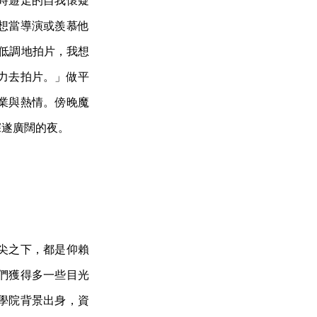
時遊走的自我懷疑
想當導演或羨慕他
要低調地拍片，我想
力去拍片。」做平
業與熱情。傍晚魔
深遂廣闊的夜。
尖之下，都是仰賴
們獲得多一些目光
學院背景出身，資