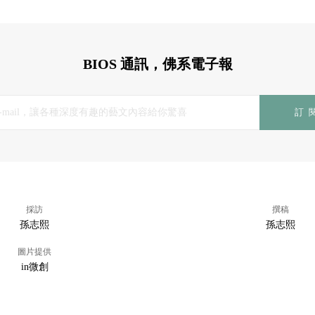
BIOS 通訊，佛系電子報
訂
採訪
撰稿
孫志熙
孫志熙
圖片提供
in微創