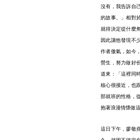
沒有，我告訴自己
的故事。」相對
就得決定從什麼
因此讓他發現不
作者傲氣，如今
營生，努力做好
道來：「這裡同
核心很接近，也跟
部就班的性格，
抱著浪漫情懷做這
這日下午，廖敬