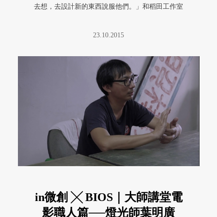
去想，去設計新的東西說服他們。」和稻田工作室
的第一次合作是《擁抱大白熊》， ...
23.10.2015
in微創 ╳ BIOS｜大師講堂電
影職人篇──燈光師葉明廣