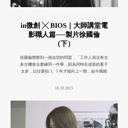
in微創 ╳ BIOS｜大師講堂電
影職人篇──製片徐國倫
（下）
徐國倫體察到一個迫切的問題，「工作人員沒有太
多次機會去磨練同一件事，因為同時在成形的案子
太多，以往要拍 3、5 年才能向上一階，如今職能
上所需磨練的時間空間都被 ...
16.10.2015