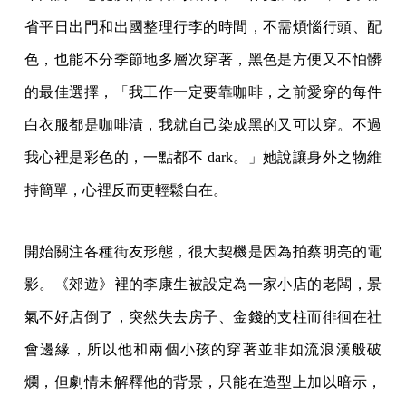
省平日出門和出國整理行李的時間，不需煩惱行頭、配
色，也能不分季節地多層次穿著，黑色是方便又不怕髒
的最佳選擇，「我工作一定要靠咖啡，之前愛穿的每件
白衣服都是咖啡漬，我就自己染成黑的又可以穿。不過
我心裡是彩色的，一點都不 dark。」她說讓身外之物維
持簡單，心裡反而更輕鬆自在。
開始關注各種街友形態，很大契機是因為拍蔡明亮的電
影。《郊遊》裡的李康生被設定為一家小店的老闆，景
氣不好店倒了，突然失去房子、金錢的支柱而徘徊在社
會邊緣，所以他和兩個小孩的穿著並非如流浪漢般破
爛，但劇情未解釋他的背景，只能在造型上加以暗示，