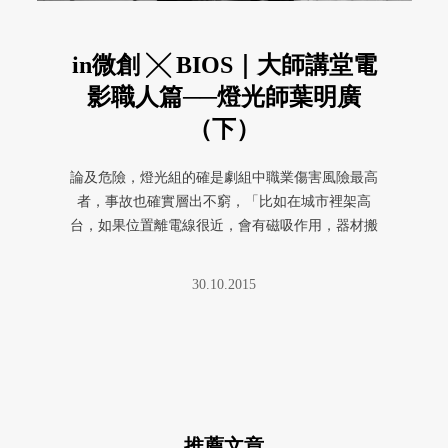
in微創 ╳ BIOS｜大師講堂電
影職人篇──燈光師葉明廣
（下）
論及危險，燈光組的確是劇組中職業傷害風險最高
者，事故也確實層出不窮，「比如在城市裡架高
台，如果位置離電線很近，會有磁吸作用，器材搬
動時可能左右橫移，吸過去就觸電 ...
30.10.2015
推薦文章