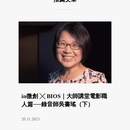
in微創 ╳ BIOS｜大師講堂電影職
人篇──錄音師吳書瑤（下）
20.11.2015