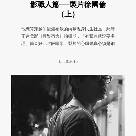
影職人篇──製片徐國倫
（上）
他總算穿越午後瀑布般的雨幕現身民生社區，此時
正逢電影《極樂宿舍》拍攝期，「有緊急狀況要處
理」簡直好比吃飯喝水，製片的心臟果真必須是銅
牆鐵壁，但這句話說在我們當下 ...
13.10.2015