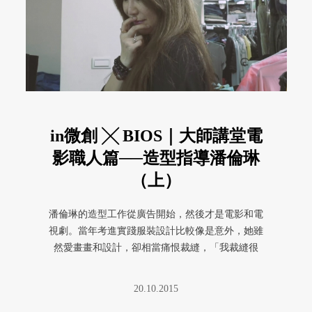
in微創 ╳ BIOS｜大師講堂電
影職人篇──造型指導潘倫琳
（上）
潘倫琳的造型工作從廣告開始，然後才是電影和電
視劇。當年考進實踐服裝設計比較像是意外，她雖
然愛畫畫和設計，卻相當痛恨裁縫，「我裁縫很
弱，每次都會縫歪，不然就是針斷 ...
20.10.2015