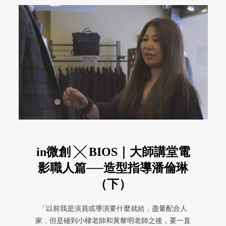
in微創 ╳ BIOS｜大師講堂電
影職人篇──造型指導潘倫琳
（下）
「以前我是演員或導演要什麼就給，盡量配合人
家，但是碰到小棣老師和黃黎明老師之後，要一直