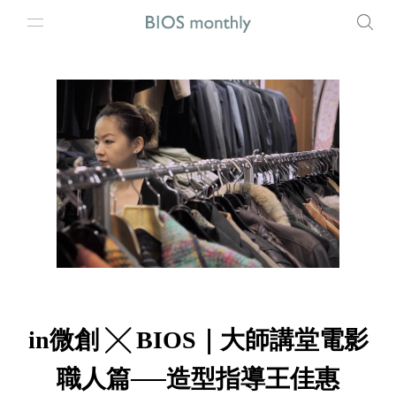
in微創 ╳ BIOS｜大師講堂電影
職人篇──造型指導王佳惠