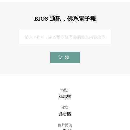
BIOS 通訊，佛系電子報
訂閱
採訪
孫志熙
撰稿
孫志熙
圖片提供