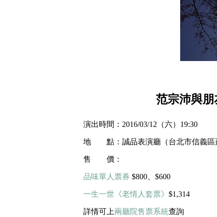
范宗沛與朋
演出時間：2016/03/12（六）19:30
地 點：誠品表演廳（台北市信義區菸廠路
售 價：
品味單人票券
$800、$600
一生一世《老情人套票》
$1,314
詳情可上
兩廳院售票系統
查詢