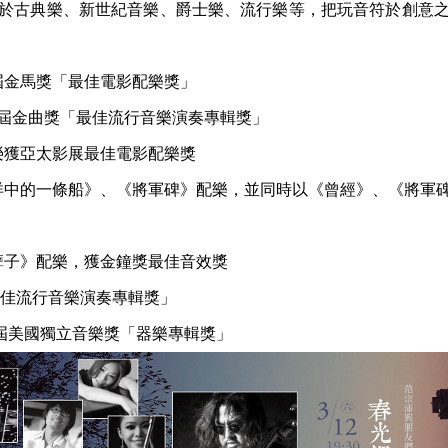
於古典樂、新世紀音樂、爵士樂、流行樂等，把玩音符於創意
2屆金馬獎「最佳電影配樂獎」
第8屆金曲獎「最佳流行音樂演奏專輯獎」
》榮獲亞太影展最佳電影配樂獎
《汪洋中的一條船》、《將軍碑》配樂，並同時以《曾經》、《將軍
《孽子》配樂，獲金鐘獎最佳音效獎
「最佳流行音樂演奏專輯獎」
3 屆美國獨立音樂獎「器樂專輯獎」