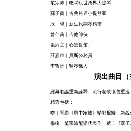
范宗沛｜吃喝玩世跨界大提琴
蘇子茵｜古典跨界小提琴家
欣 暐｜新生代鋼琴精靈
曾仁義｜吉他帥俠
張湘宜｜心靈長笛手
莊嘉維｜貝斯公務員
李哲音｜豎琴獵人
演出曲目
（
經典歌謠重新詮釋、流行老歌懷舊重溫
精選包括：
吻｜電影《風中家族》精彩配樂，新銳
楊柳｜范宗沛配樂代表作，選自《孽子