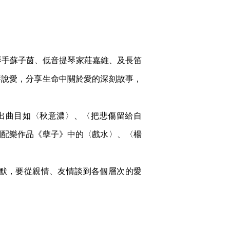
琴手蘇子茵、低音提琴家莊嘉維、及長笛
琴說愛，分享生命中關於愛的深刻故事，
演出曲目如〈秋意濃〉、〈把悲傷留給自
劇配樂作品《孽子》中的〈戲水〉、〈楊
默，要從親情、友情談到各個層次的愛