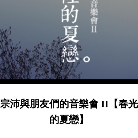
宗沛與朋友們的音樂會 II【春
的夏戀】