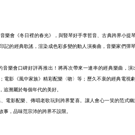
友們的音樂會《冬日裡的春光》，與豎琴好手李哲音、古典跨界小提
印記的經典歌謠，渲染成色彩多變的動人演奏曲，音樂家們彈
友們的音樂會口碑好評再推出！將再次帶來一連串的經典樂曲，
；電影《風中家族》精彩配樂〈吻〉等；歷久不衰的經典電視
5 年，追溯屬於每個年代的美好。
謠、電影配樂、傳唱老歌玩到跨界驚喜。讓人會心一笑的范式幽
故事，品味范宗沛的跨界不設限。