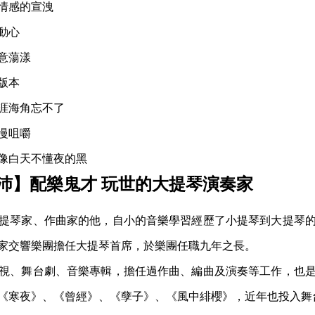
情感的宣洩
動心
意蕩漾
版本
涯海角忘不了
慢咀嚼
像白天不懂夜的黑
沛】配樂鬼才 玩世的大提琴演奏家
提琴家、作曲家的他，自小的音樂學習經歷了小提琴到大提琴
家交響樂團擔任大提琴首席，於樂團任職九年之長。
視、舞台劇、音樂專輯，擔任過作曲、編曲及演奏等工作，也
《寒夜》、《曾經》、《孽子》、《風中緋櫻》，近年也投入舞