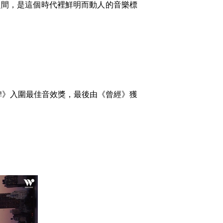
之間，是這個時代裡鮮明而動人的音樂標
碑》入圍最佳音效獎，最後由《曾經》獲