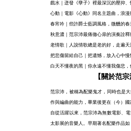
戲水｜迸發《孽子》裡最深沉的壓抑、
心動｜電影《心動》同名主題曲，浪漫
春宵吟｜些許爵士藍調風格，微醺的春
秋意濃｜范宗沛最痛徹心扉的演奏詮釋
老情歌｜人說情歌總是老的好，走遍天
把悲傷留給自己｜把遺憾，放入心中慢
白天不懂夜的黑｜你永遠不懂我傷悲，
【關於范宗
范宗沛，被稱為配樂鬼才，同時也是大
作與編曲的能力，畢業後更在（今）國
自從活躍以來，范宗沛為無數電影、電
太影展的音樂人。早期著名配樂作品如