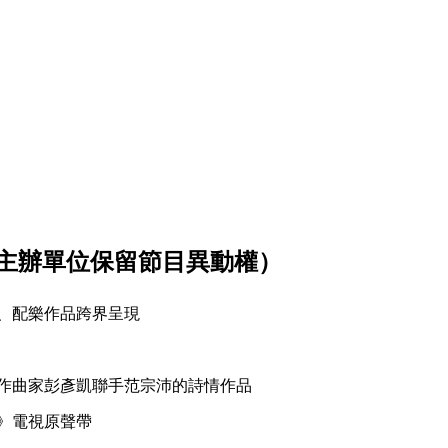
主辦單位保留節目異動權）
、配樂作品跨界呈現
作曲家彭彥凱聯手范宗沛的詩情作品
》電視原聲帶