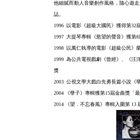
他細膩而動人音樂創作風格，隨心遊走
誌。
1996 以電影《超級大國民》獲得第3
1997 大提琴專輯《慾望的聲音》獲
1998 以萬仁執導的電影《超級公民
1999 為公共電視戲劇《曾經》、
獎
2003 公視文學大戲白先勇長篇小說
2004 《孽子》專輯獲第15屆金曲獎
2014 《望．不忘春風》專輯入圍第 1