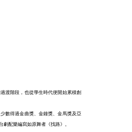
的過渡階段，也從學生時代便開始累積創
是少數得過金曲獎、金鐘獎、金馬獎及亞
台劇配樂編寫如原舞者《找路》。