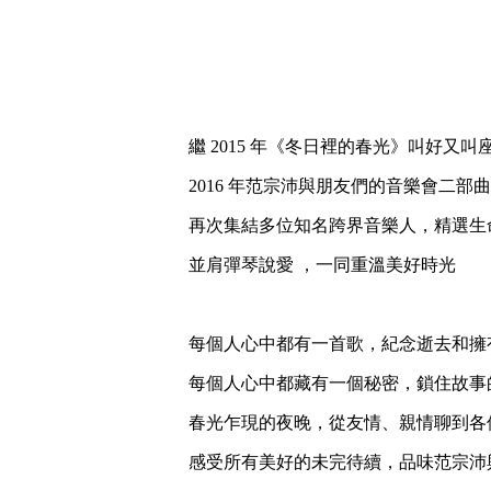
繼 2015 年《冬日裡的春光》叫好又
2016 年范宗沛與朋友們的音樂會二部
再次集結多位知名跨界音樂人，精選生
並肩彈琴說愛 ，一同重溫美好時光
每個人心中都有一首歌，紀念逝去和擁
每個人心中都藏有一個秘密，鎖住故事
春光乍現的夜晚，從友情、親情聊到各
感受所有美好的未完待續，品味范宗沛