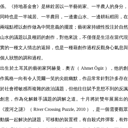
係。《持地基金會》是林銓居以一半藝術家、一半農人的身分，
同時也是一半城居、一半農田，一邊畫山水、一邊耕耘稻田，在
兩端點裡以創作做為中間意義的擺渡；藝術家持續性投注於自然
山水的議題以及種蹈的創作，對他來說，不僅僅是生活在當代現
實的一種文人情志的返歸，也是一種藉創作過程反觀身心氣息與
個人狀態的調和過程。
出生於土耳其的藝術家阿赫曼．奧古（ Ahmet Ögüt ），他的創
作風格一向有令人莞爾一笑的尖銳幽默，作品常常針對許多存在
於社會裡敏感而複雜的政治議題，但他往往賦予意想不到的反諷
創意，作為化解棘手議題的調解之道。十月將於雙年展展出的
《渡河之謎》（ River Crossing Puzzle
,
2010 ），是一個需要觀眾
動腦一起解決的謎題，可移動的裝置裡，有自殺式炸彈客，有炸