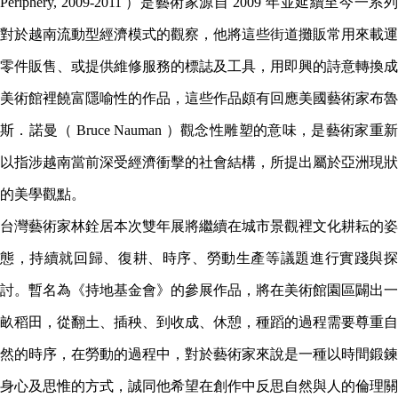
Periphery, 2009-2011 ）是藝術家源自 2009 年並延續至今一系列
對於越南流動型經濟模式的觀察，他將這些街道攤販常用來載運
零件販售、或提供維修服務的標誌及工具，用即興的詩意轉換成
美術館裡饒富隱喻性的作品，這些作品頗有回應美國藝術家布魯
斯．諾曼（ Bruce Nauman ）觀念性雕塑的意味，是藝術家重新
以指涉越南當前深受經濟衝擊的社會結構，所提出屬於亞洲現狀
的美學觀點。
台灣藝術家林銓居本次雙年展將繼續在城市景觀裡文化耕耘的姿
態，持續就回歸、復耕、時序、勞動生產等議題進行實踐與探
討。暫名為《持地基金會》的參展作品，將在美術館園區闢出一
畝稻田，從翻土、插秧、到收成、休憩，種蹈的過程需要尊重自
然的時序，在勞動的過程中，對於藝術家來說是一種以時間鍛鍊
身心及思惟的方式，誠同他希望在創作中反思自然與人的倫理關