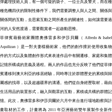
彈處理技術人員，有一個可疑的袋子、一位士兵及警犬，而在種
種危機四伏的限制性條件下，我們需要調整人與人之間、關係與
關係間的互動，去思索互動之間所產生的關連性，如何讓需要過
河的人安然渡過，需要觀賞者一起啟動思惟。
菲律賓藉藝術家團體奧佛雷多和伊莎貝爾（
Alfredo & Isabe
Aquilizan
）是一對夫妻檔藝術家，他們的創作擅於使用收集
件的方式以及集體創作形式來表達作品中有關遷移、家庭和集體
記憶所構成的意義及過程。兩人的作品也充分反映了他們從菲律
賓遷移到澳大利亞的移居經驗，同時專注於群體歷史的累積與歸
屬感的找尋，以及超越疆界的溝通。他們從自身經歷取材，藉由
生活用品的裝置形式，融入與觀眾的互動，累積成共構的群體記
憶。此次，奧佛雷多和伊莎貝爾於六月中來台進行場地勘察與計
畫取材的工作，計畫將為
2011 年亞洲藝術雙年展製作全新