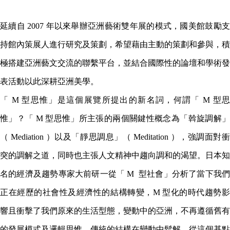
延續自 2007 年以來舉辦亞洲藝術雙年展的模式，國美館鼓勵支
持館內策展人進行研究及策劃，希望藉由主動的策劃和參與，積
極搭建亞洲藝文交流的聯繫平台，並結合國際性的論壇和學術發
表活動以此深耕亞洲美學。
「 M 型思惟」是這個展覽所提出的新名詞，何謂「 M 型思
惟」？「 M 型思惟」所主張的兩個關鍵性概念為「斡旋調解」
（ Mediation ）以及「靜思調息」（ Meditation ），強調面對衝
突的調解之道，同時也主張人文精神中趨向調和的渴望。日本知
名的經濟及趨勢專家大前研一從「 M 型社會」分析了當下我們
正在經歷的社會性及經濟性的結構轉變，M 型化的時代趨勢影
響且衝擊了我們原來的生活型態，變動中的亞洲，不再遵循舊有
的發展模式及邏輯思惟，傳統的結構在變動中鬆解。從這個基點