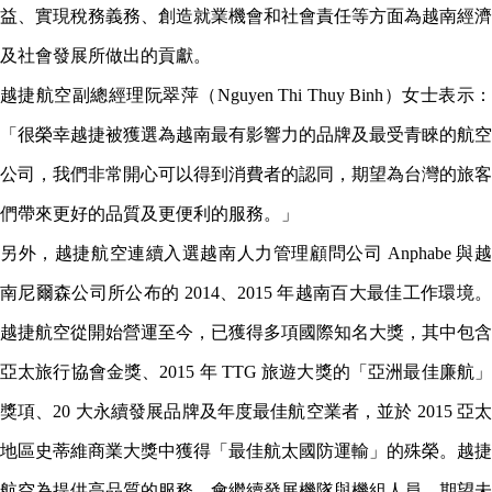
益、實現稅務義務、創造就業機會和社會責任等方面為越南經濟
及社會發展所做出的貢獻。
越捷航空副總經理阮翠萍（Nguyen Thi Thuy Binh）女士表示：
「很榮幸越捷被獲選為越南最有影響力的品牌及最受青睞的航空
公司，我們非常開心可以得到消費者的認同，期望為台灣的旅客
們帶來更好的品質及更便利的服務。」
另外，越捷航空連續入選越南人力管理顧問公司 Anphabe 與越
南尼爾森公司所公布的 2014、2015 年越南百大最佳工作環境。
越捷航空從開始營運至今，已獲得多項國際知名大獎，其中包含
亞太旅行協會金獎、2015 年 TTG 旅遊大獎的「亞洲最佳廉航」
獎項、20 大永續發展品牌及年度最佳航空業者，並於 2015 亞太
地區史蒂維商業大獎中獲得「最佳航太國防運輸」的殊榮。越捷
航空為提供高品質的服務，會繼續發展機隊與機組人員，期望未