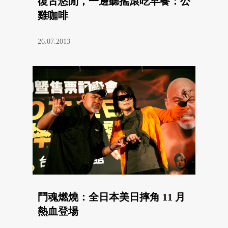
復古悠閒，一邊聽搖滾吃早餐：公
雞咖啡
26.07.2013
鬥魂燃燒：全日本美日摔角 11 月
熱血登場