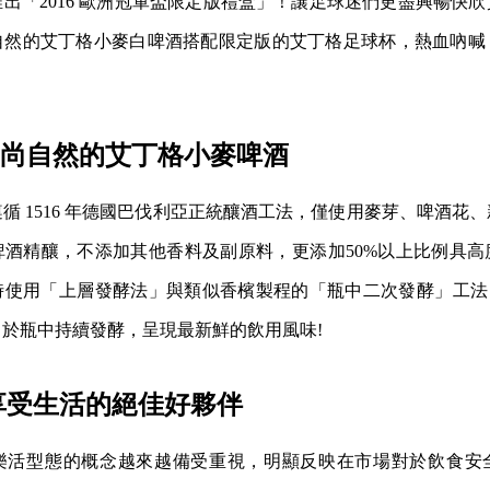
出「2016 歐洲冠軍盃限定版禮盒」！讓足球迷們更盡興暢快
自然的艾丁格小麥白啤酒搭配限定版的艾丁格足球杯，熱血吶喊
崇尚自然的艾丁格小麥啤酒
循 1516 年德國巴伐利亞正統釀酒工法，僅使用麥芽、啤酒花
啤酒精釀，不添加其他香料及副原料，更添加50%以上比例具高
使用「上層發酵法」與類似香檳製程的「瓶中二次發酵」工法 
於瓶中持續發酵，呈現最新鮮的飲用風味!
享受生活的絕佳好夥伴
樂活型態的概念越來越備受重視，明顯反映在市場對於飲食安