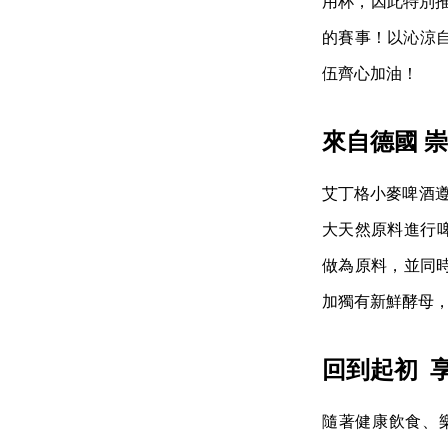
用杯，因此特別推
的賽事！以沁涼
伍齊心加油！
來自德國 
艾丁格小麥啤酒遵
大天然原料進行
做為原料，並同時
加獨有新鮮酵母，
回到起初 
隨著健康飲食、