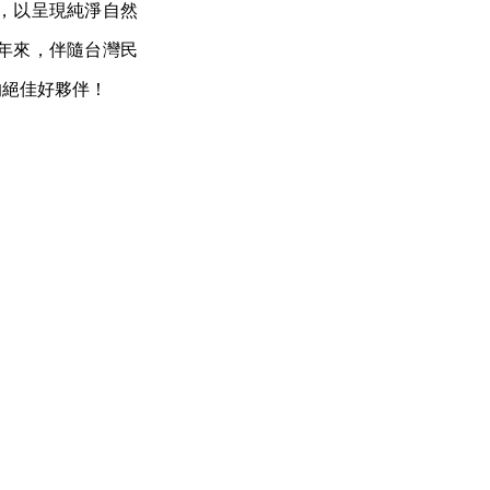
，以呈現純淨自然
年來，伴隨台灣民
的絕佳好夥伴！