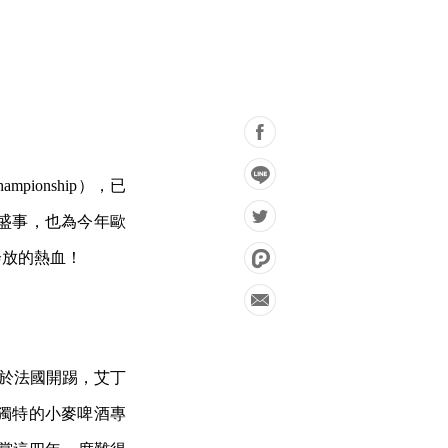
mpionship），已
要盛事，也為今年歐
奔放的熱血！
如火如荼於法國開踢，艾丁
獨特的小麥啤酒專