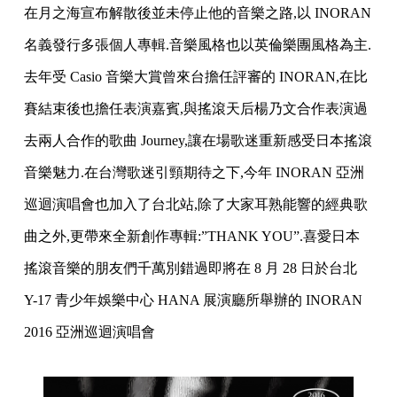
在月之海宣布解散後並未停止他的音樂之路,以 INORAN
名義發行多張個人專輯.音樂風格也以英倫樂團風格為主.
去年受 Casio 音樂大賞曾來台擔任評審的 INORAN,在比
賽結束後也擔任表演嘉賓,與搖滾天后楊乃文合作表演過
去兩人合作的歌曲 Journey,讓在場歌迷重新感受日本搖滾
音樂魅力.在台灣歌迷引頸期待之下,今年 INORAN 亞洲
巡迴演唱會也加入了台北站,除了大家耳熟能響的經典歌
曲之外,更帶來全新創作專輯:”THANK YOU”.喜愛日本
搖滾音樂的朋友們千萬別錯過即將在 8 月 28 日於台北
Y-17 青少年娛樂中心 HANA 展演廳所舉辦的 INORAN
2016 亞洲巡迴演唱會