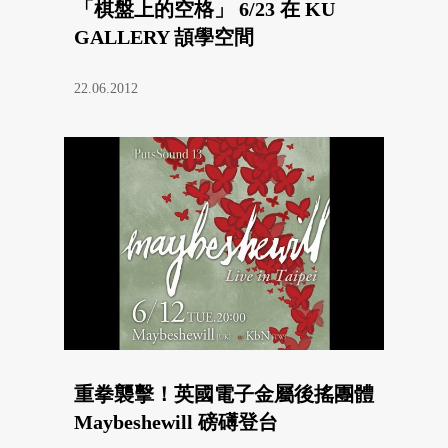
「棋盤上的空格」 6/23 在 KU
GALLERY 頡學空間
22.06.2012
重拳襲擊！英國電子金屬後搖團體
Maybeshewill 磅礡登台