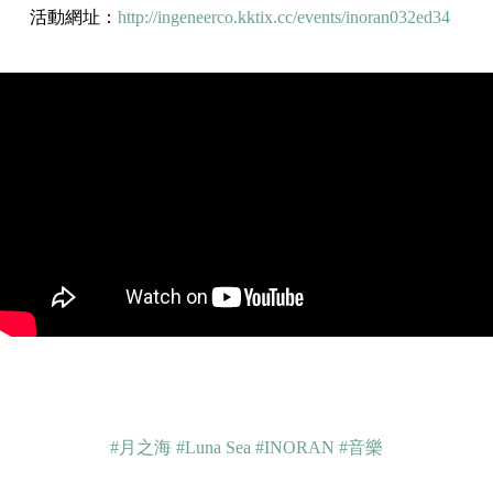
活動網址：
http://ingeneerco.kktix.cc/events/inoran032ed34
#月之海
#Luna Sea
#INORAN
#音樂