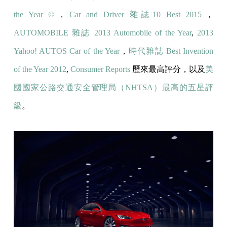
the Year ©
，
Car and Driver 雜誌10 Best 2015
，
AUTOMOBILE 雜誌 2013 Automobile of the Year
,
2013
Yahoo! AUTOS Car of the Year
，
時代雜誌 Best Invention
of the Year 2012
,
Consumer Reports
歷來最高評分，以及
美
國國家公路交通安全管理局（NHTSA）最高的五星評
級
。