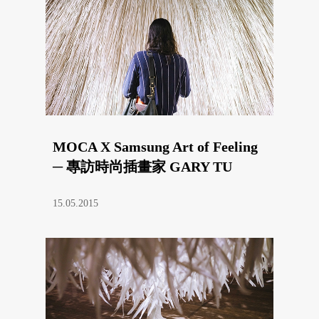
MOCA X Samsung Art of Feeling
─ 專訪時尚插畫家 GARY TU
15.05.2015