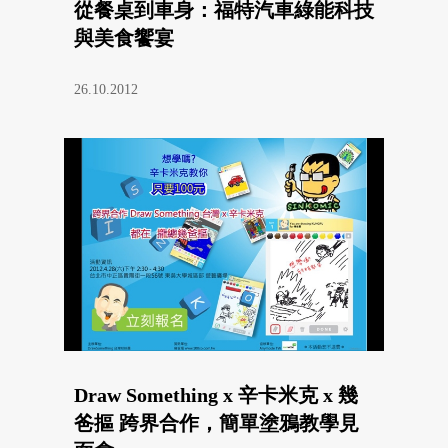
從餐桌到車身：福特汽車綠能科技
與美食饗宴
26.10.2012
Draw Something x 辛卡米克 x 幾
爸摳 跨界合作，簡單塗鴉教學見