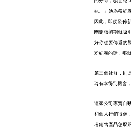
的好奇，願意認
觀。」她為粉絲
因此，即便發佈新
團開張初期就吸引
好你想要傳遞的
粉絲團的話，那
第三個社群，則是 
玲有幸得到機會，和
這家公司專賣自動
和個人行銷很像
考銷售產品怎麼