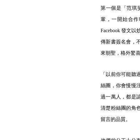
第一個是「范琪
輩，一開始合作
Facebook 
傳新書簽名會，
來朝聖，格外驚
「以前你可能聽
絲團，你會慢慢
過一萬人，都是
清楚粉絲團的角
留言的品質。