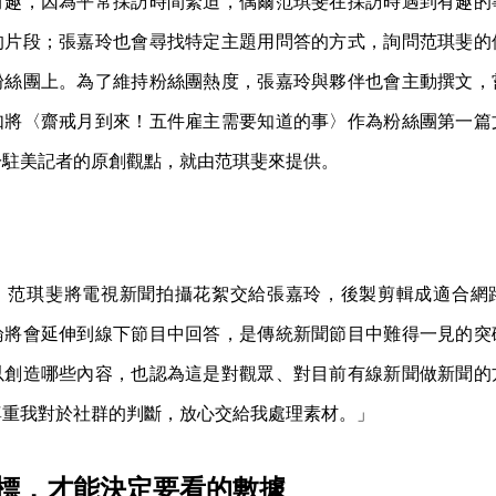
有趣，因為平常採訪時間緊迫，偶爾范琪斐在採訪時遇到有趣的
的片段；張嘉玲也會尋找特定主題用問答的方式，詢問范琪斐的
粉絲團上。為了維持粉絲團熱度，張嘉玲與夥伴也會主動撰文，
如將〈齋戒月到來！五件雇主需要知道的事〉作為粉絲團第一篇
於駐美記者的原創觀點，就由范琪斐來提供。
，范琪斐將電視新聞拍攝花絮交給張嘉玲，後製剪輯成適合網
論將會延伸到線下節目中回答，是傳統新聞節目中難得一見的突
以創造哪些內容，也認為這是對觀眾、對目前有線新聞做新聞的
尊重我對於社群的判斷，放心交給我處理素材。」
標，才能決定要看的數據