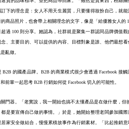
同選貨的品味標準、並把商品帶回家。「雖然是賣東西，粉絲團
團訂下的理念是：女人不用天生麗質，只要懂得妝扮自己，就能
的商品照片，也會帶上相關理念的文字，像是「給優雅女人的 1
超過 100 則分享。她認為，社群就是聚集一群認同品牌價值
觀念、主要目的、可以提供的內容、目標對象是誰、他們最想看
就是亂做。
B2B 的國產品牌。B2B 的商業模式很少會透過 Facebook 
前輩一起思考 B2B 行銷如何從 Facebook 切入的可能性。
關門器。「老實說，我一開始也搞不太懂產品是在做什麼，但後來
，都是要宣傳自己做的事情。」於是，她開始整理老闆參加國際
跟居家安全做結合，慢慢累積故事作為行銷素材。「比起推銷意