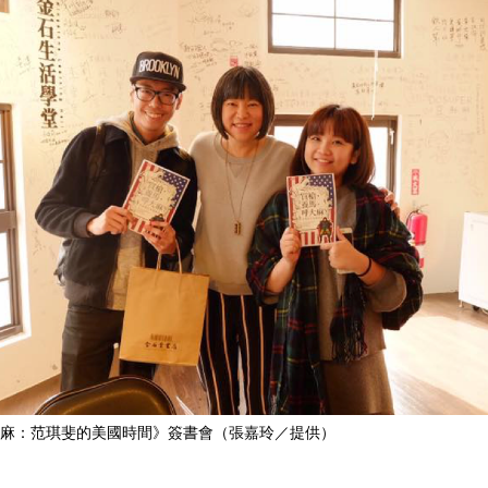
麻：范琪斐的美國時間》簽書會（張嘉玲／提供）