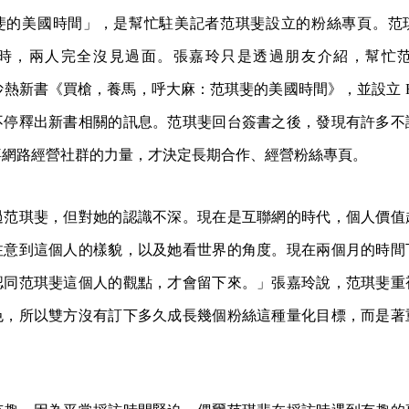
斐的美國時間」，是幫忙駐美記者范琪斐設立的粉絲專頁。范
時，兩人完全沒見過面。張嘉玲只是透過朋友介紹，幫忙
發文以炒熱新書《買槍，養馬，呼大麻：范琪斐的美國時間》，並設立 Fac
不停釋出新書相關的訊息。范琪斐回台簽書之後，發現有許多不
喜網路經營社群的力量，才決定長期合作、經營粉絲專頁。
過范琪斐，但對她的認識不深。現在是互聯網的時代，個人價值
注意到這個人的樣貌，以及她看世界的角度。現在兩個月的時間
認同范琪斐這個人的觀點，才會留下來。」張嘉玲說，范琪斐重
色，所以雙方沒有訂下多久成長幾個粉絲這種量化目標，而是著