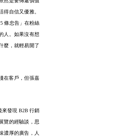
依然是要傳遞價值
活得自信又優雅。
5 條忠告」在粉絲
觀的人。如果沒有想
什麼，就輕易開了
接觸淺在客戶，但張嘉
發現 B2B 行銷
展覽的經驗談，思
味濃厚的廣告，人