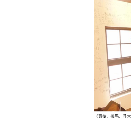
《買槍、養馬、呼大