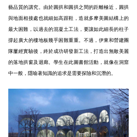
藝品質的講究。由於圓拱和圓拱之間的距離極近，圓拱
與地面相接處也就細如高跟鞋，造就多摩美圖結構上的
最大困難，以過去的混凝土工法，要讓如此細長的柱子
撐起廣大的樓地板幾乎困難重重。不過，伊東和營建團
隊屢經實驗後，終於成功研發新工法，打造出無敵美麗
的落地拱窗及迴廊。學生在此圖書館活動，就像在洞窟
中一般，隱喻著知識的追求是需要探險和沉潛的。