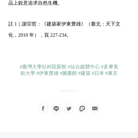
品上銳意追求自然生機。
註 1｜謝宗哲：《建築家伊東豊雄》（臺北：天下文
化，2010 年），頁 227-234。
#臺灣大學社科院新館
#仙台媒體中心
#多摩美
術大學
#伊東豊雄
#圖書館
#建築
#日本
#東京