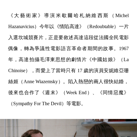
《大藝術家》導演米歇爾哈札納維西斯（Michel
Hazanavicius）今年以《情陷高達》（Redoubtable）一片
入選坎城競賽片，正是要敘述高達這段從法國全民電影
偶像，轉為爭議性電影語言革命者期間的故事。1967
年，高達拍攝毛澤東思想的劇情片《中國姑娘》（La
Chinoise），而愛上了當時只有 17 歲的演員安妮維亞珊
絲姬（Anne Wiazemsky）。陷入熱戀的兩人很快結婚，
後來也合作了《週末》（Week End）、《同情惡魔》
（Sympathy For The Devil）等電影。