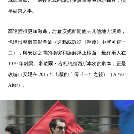
城影展取消，最後也真的讓許多參展導演紛紛抽片，提
早結束之事。
高達變得更加激進，討厭安妮離開他去其他地方演戲，
也憎恨整個電影產業（這點或許從《輕蔑》中就可窺一
二），與安妮之間的衝突和誤解浮上檯面，最終兩人在
1979 年離異。米歇爾・哈札納維西斯本次的劇本，正是
改編自安妮在 2015 年出版的自傳《一年之後》（A Year
After）。