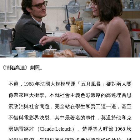
《情陷高達》劇照。
不過，1968 年法國大規模學運「五月風暴」卻對兩人關
係帶來巨大衝擊。本就社會主義色彩濃厚的高達埋首思
索政治與社會問題，完全站在學生和勞工這一邊，甚至
不惜與電影界決裂。其中最著名的事件，莫過於他和克
勞德雷路許（Claude Lelouch）、楚浮等人呼籲 1968 坎