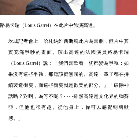
路易卡瑞（Louis Garrel）在此片中飾演高達。
坎城記者會上，哈札納維西斯稱此片為喜劇，但片中其
實充滿爭吵的畫面。演出高達的法國演員路易卡瑞
（Louis Garrel）說：「我們喜歡看一切都變為爭執；如
果沒有這些爭執，那應該挺無聊的。高達一輩子都在持
續製造衝突，而這些衝突就是歡樂的部分。」「破除神
話嗎？對啊，為何不呢？⋯⋯雖然高達是文化界的彌賽
亞，但他也很有趣。從他身上，你可以感覺到幽默
感。」