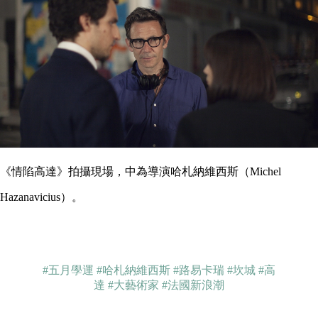
《情陷高達》拍攝現場，中為導演哈札納維西斯（Michel
Hazanavicius）。
#五月學運
#哈札納維西斯
#路易卡瑞
#坎城
#高
達
#大藝術家
#法國新浪潮