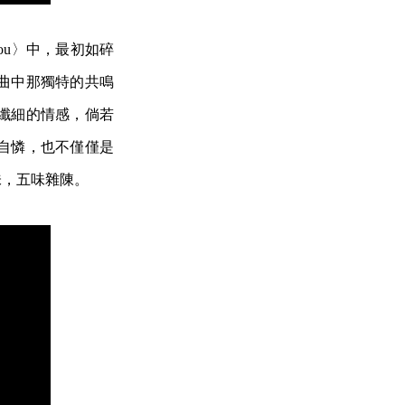
you〉中，最初如碎
曲中那獨特的共鳴
纖細的情感，倘若
自憐，也不僅僅是
味，五味雜陳。