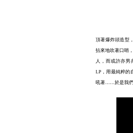
頂著爆炸頭造型
拈來地吹著口哨，
人，而或許亦男亦女。
LP，用最純粹
吼著……於是我