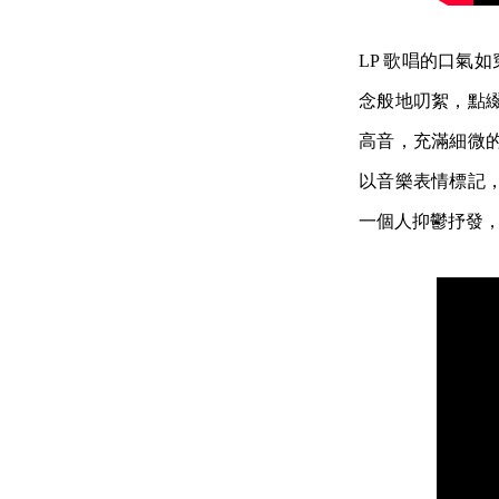
LP 歌唱的口氣如
念般地叨絮，點
高音，充滿細微
以音樂表情標記
一個人抑鬱抒發