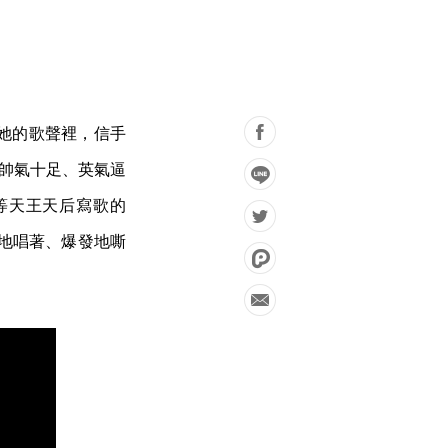
她的歌聲裡，信手
他帥氣十足、英氣逼
ra 等天王天后寫歌的
地唱著、爆發地嘶