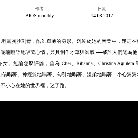
作者
日期
BIOS monthly
14.08.2017
，坦露胸膛刺青，酷帥單薄的身形。沉溺於她的音樂中，迷走在
呢喃囈語地唱著心情，兼具創作才華與帥氣 ──或許人們認為
無論怎麼評論，曾為 Cher、Rihanna、Christina Aguile
的自信唱著、神經質地唱著、勾引地唱著、溫柔地唱著、小心翼翼
們不小心在她的世界裡，迷了路。