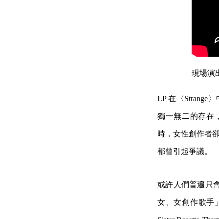
現場演
LP 在〈Strange〉中唱
獨一無二的存在
時，女性創作者卻受到
都曾引起爭議。
或許人們普遍只
女、女創作歌手」的