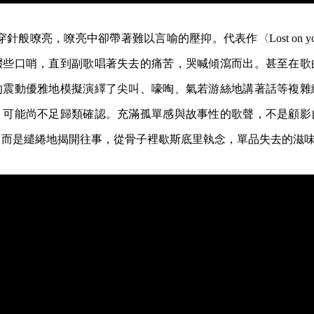
穿針般嘹亮，嘹亮中卻帶著難以言喻的壓抑。代表作〈Lost on 
綴些口哨，直到副歌唱著失去的痛苦，哭喊傾瀉而出。甚至在歌
的震動優雅地模擬演繹了尖叫、嚎啕、氣若游絲地講著話等複雜
，可能尚不足歸類確認。充滿孤單感與故事性的歌聲，不是顧影
，而是繾綣地揭開往事，從骨子裡歇斯底里執念，單品失去的滋