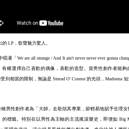
出的 LP，歌聲魅力驚人。
著「We are all strange / And It ain't never never ever gon
，有權選擇自己喜歡的偶像，喜歡的造型。當男性創作者能夠
相當的限制，無論是 Sinead O' Connor 的光頭，Madonn
會稱男性創作者為「大師」去歌頌其專業，卻輕易地賦予生理女
標籤。特別在以男性為主軸的主流搖滾樂史，即便如 Big Mamma