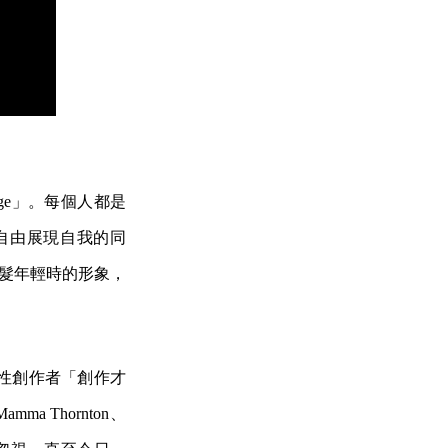
na change」。每個人都是
自由展現自我的同
a 短髮年輕時的形象，
性創作者「創作才
 Thornton、