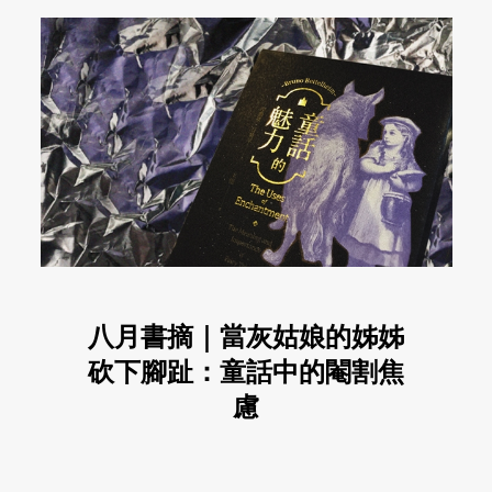
八月書摘｜當灰姑娘的姊姊
砍下腳趾：童話中的閹割焦
慮