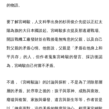
的物語。
要了解宮崎駿，人文科學出身的杉田俊介先從以正紅太
陽為旗的大日本國談起。宮崎駿多次提及那逃避戰場、
開設戰機工廠發財並在戰後毫無悔意的父親，以及自己
對父親的矛盾心情。他曾說，父親是「矛盾在他身上和
平共存」的人，但作者蒐集宮崎駿的發言、採訪後認
為，宮崎駿自己何嘗不矛盾。
不過，《宮崎駿論》的討論與探析，不是為了消除那層
層的矛盾。於序章之後的：孩子與眾神、成熟與衰敗、
廢墟與複製、家族與爆發、遺言與新生等等，作者皆是
以「徹底面對」這些矛盾的態度與決心，梳理著宮崎駿