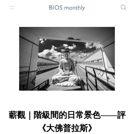
蘄觀｜階級間的日常景色——評
《大佛普拉斯》