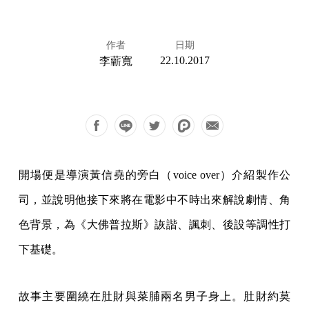
作者
日期
22.10.2017
李蘄寬
開場便是導演黃信堯的旁白（voice over）介紹製作公
司，並說明他接下來將在電影中不時出來解說劇情、角
色背景，為《大佛普拉斯》詼諧、諷刺、後設等調性打
下基礎。
故事主要圍繞在肚財與菜脯兩名男子身上。肚財約莫