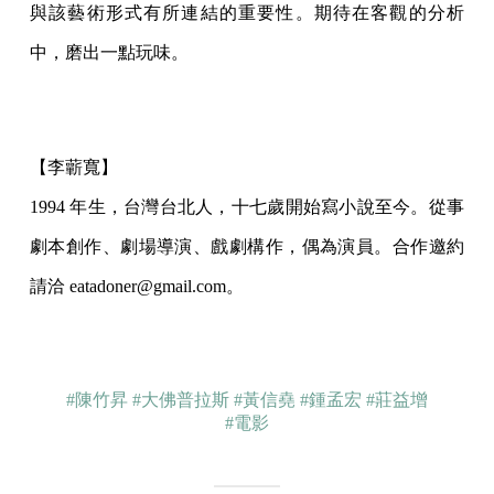
與該藝術形式有所連結的重要性。期待在客觀的分析
中，磨出一點玩味。
【李蘄寬】
1994 年生，台灣台北人，十七歲開始寫小說至今。從事
劇本創作、劇場導演、戲劇構作，偶為演員。合作邀約
請洽 eatadoner@gmail.com。
#陳竹昇
#大佛普拉斯
#黃信堯
#鍾孟宏
#莊益增
#電影