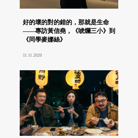
好的壞的對的錯的，那就是生命
——專訪黃信堯，《唬爛三小》到
《同學麥娜絲》
11.11.2020