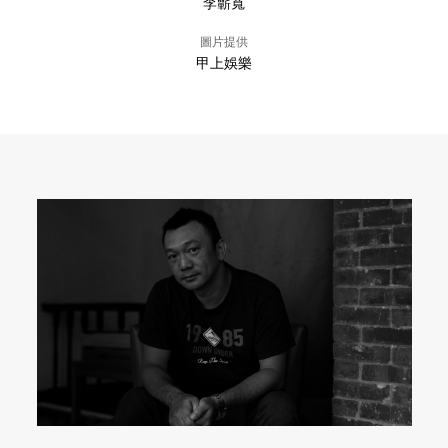
李蘄寬
圖片提供
甲上娛樂