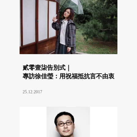
貳零壹柒告別式｜
專訪徐佳瑩：用祝福抵抗言不由衷
25.12.2017