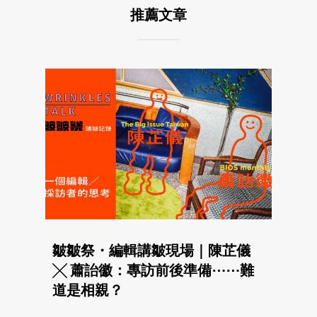
推薦文章
皺皺祭・編輯講皺現場｜陳芷儀
╳ 蕭詒徽：專訪前後準備⋯⋯難
道是相親？