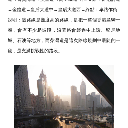
→金鐘道→皇后大道中→皇后大道西→終點：卑路乍街
說明：這路線是難度高的路線，是把一整個香港島騎一
圈，會有不少爬坡段，沿著路會經過中上環、堅尼地
城、石澳等地方，而柴灣道是這次路線規劃中最陡的一
段，是充滿挑戰性的路段。