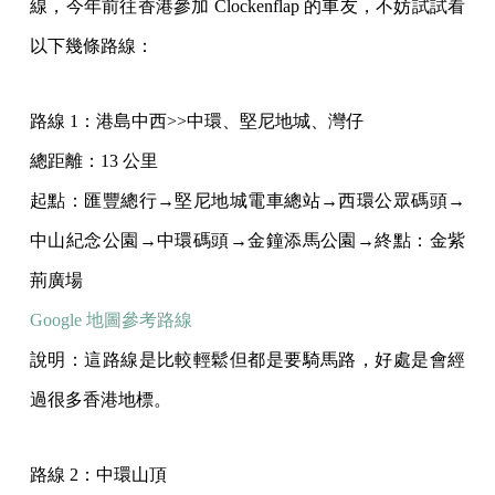
線，今年前往香港參加 Clockenflap 的車友，不妨試試看
以下幾條路線：
路線 1：港島中西>>中環、堅尼地城、灣仔
總距離：13 公里
起點：匯豐總行→堅尼地城電車總站→西環公眾碼頭→
中山紀念公園→中環碼頭→金鐘添馬公園→終點：金紫
荊廣場
Google 地圖參考路線
說明：這路線是比較輕鬆但都是要騎馬路，好處是會經
過很多香港地標。
路線 2：中環山頂