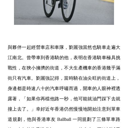
與夥伴一起經營車店和車隊，劉麗強當然也騎車走遍大
江南北。曾帶車到香港騎的他，表明在香港騎車極具挑
戰性，在狹小擁擠的街道，不大生產機車的香港幾乎滿
街只有汽車。劉麗強記得，當時騎在油尖旺的街道上，
身邊都是時速八十的汽車呼嘯而過，開車的人眼神裡透
露著，「如果你再檔他路一秒，他可能就油門踩下去就
撞上去了。」幸好近年香港仍然慢慢地開始注意到單車
道規劃，他與香港車友 Ballball 一同規劃了三條單車路