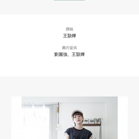
撰稿
王顥燁
圖片提供
劉麗強、王顥燁