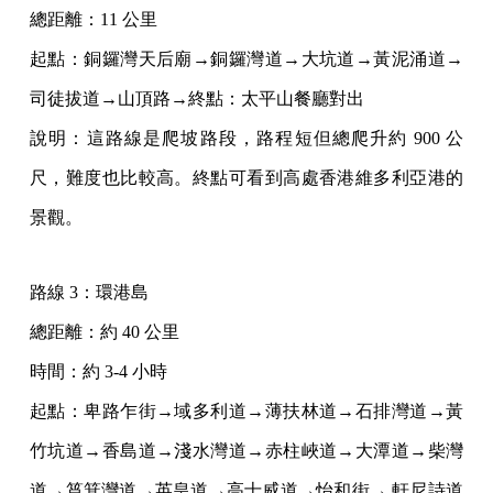
總距離：11 公里
起點：銅鑼灣天后廟→銅鑼灣道→大坑道→黃泥涌道→
司徒拔道→山頂路→終點：太平山餐廳對出
說明：這路線是爬坡路段，路程短但總爬升約 900 公
尺，難度也比較高。終點可看到高處香港維多利亞港的
景觀。
路線 3：環港島
總距離：約 40 公里
時間：約 3-4 小時
起點：卑路乍街→域多利道→薄扶林道→石排灣道→黃
竹坑道→香島道→淺水灣道→赤柱峽道→大潭道→柴灣
道→筲箕灣道→英皇道→高士威道→怡和街→ 軒尼詩道