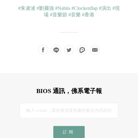
#朱凌淩
#劉麗強
#Nabiis
#Clockenflap
#演出
#現
場
#音樂節
#音樂
#香港
BIOS 通訊，佛系電子報
訂閱