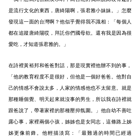
是流行文化的東西，唐綺陽啊，張君雅小妹妹。」怎麼
發現這一面的台灣啊？他似乎覺得我不識相：「每個人
都在追蹤唐綺陽哎，拜託你們國母欸。還有我是因為很
愛吃，才知道張君雅的。」
在詩裡黃裕邦和爸爸對話，那是現實裡他辦不到的事，
「他的教育程度不是很好，但他是一個好爸爸。他對自
己的情感不會說太多，人家的情感他也不太留意。就是
那種睡個覺、明天起來就沒事的男生，所以我在詩裡就
跟爸說了，帶著家裡的那種壓抑氛圍。」他自幼不善吐
露心事，家裡兩個小孩，姊姊也是女同志，這條路上姊
姊更像前鋒。他輕描淡寫：「最難過的時間已經過