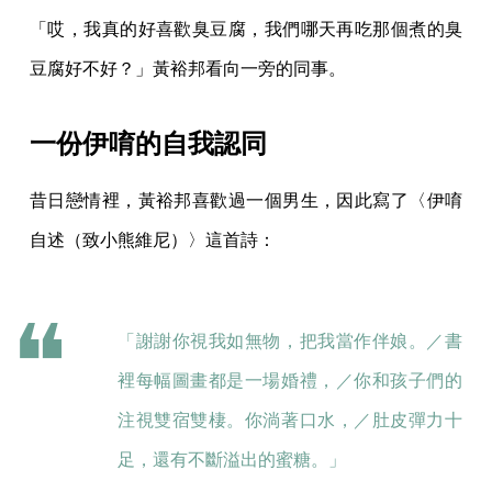
「哎，我真的好喜歡臭豆腐，我們哪天再吃那個煮的臭
豆腐好不好？」黃裕邦看向一旁的同事。
一份伊唷的自我認同
昔日戀情裡，黃裕邦喜歡過一個男生，因此寫了〈伊唷
自述（致小熊維尼）〉這首詩：
「謝謝你視我如無物，把我當作伴娘。／書
裡每幅圖畫都是一場婚禮，／你和孩子們的
注視雙宿雙棲。你淌著口水，／肚皮彈力十
足，還有不斷溢出的蜜糖。」