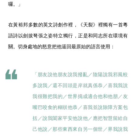
囉。」
在黃裕邦多數的英文詩創作裡，《天裂》裡獨有一首粵
語詩以劍拔弩張之姿特立獨行，正是和同志所在環境有
關。切身處地的怒意把他逼回最原始的語言使用：
「朋友說他朋友說我撥亂／陰陽說我邪風較
多說我／還不回頭是岸就真係恭／喜我我說
我很難把我的／世界搗成適合他和他朋／友
嘴巴咬食的糊狀他恭／喜我並說除障方案包
括／說我闔家平安他說他／應把智慧留給自
己他說／那些東西來自另一個世／界我說我