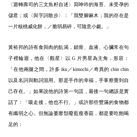
〈迴轉壽司的三文魚籽自述〉寫呻吟的海苔、未受孕的
儲君；或〈與字詞散步〉：「我雙腳麻木；我的存在是
一片核桃威化餅，／脆弱易碎，可隨意小覷。」
黃裕邦的詩有食與肉的飢渴，鎖骨、血液、心臟常在句
子裡輪迴，他在〈觀星〉以 G 片男星為主角，形容：
「在他兩腿之間，許多 iku／kimochi／奇異的 chin chin
以及名詞與動詞混用。那是手作的幸福，手掌察覺到自
己存在。」如果說他的詩第一句謊，最後一句總該是實
話了：「吸走後，他也不行。」或許那些豐滿的食物都
有纖弱之心。但無論萎靡頹廢藍瘦香菇，都是要吃飽喝
足的：