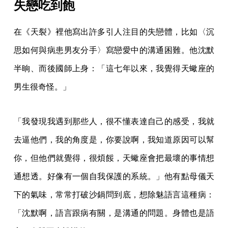
失戀吃到飽
在《天裂》裡他寫出許多引人注目的失戀體，比如〈沉
思如何與病患男友分手〉寫戀愛中的溝通困難。他沈默
半晌、而後國師上身：「這七年以來，我覺得天蠍座的
男生很奇怪。」
「我發現我遇到那些人，很不懂表達自己的感受，我就
去逼他們，我的角度是，你要說啊，我知道原因可以幫
你，但他們就覺得，很煩餒，天蠍座會把最壞的事情想
通想透。好像有一個自我保護的系統。」他有點母儀天
下的氣味，常常打破沙鍋問到底，想除魅語言這種病：
「沈默啊，語言跟病有關，是溝通的問題。身體也是語