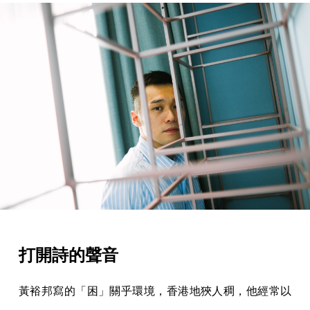
打開詩的聲音
黃裕邦寫的「困」關乎環境，香港地狹人稠，他經常以