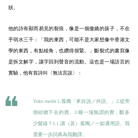
狀。
他的詩有顯而易見的裂痕，像是一個傲嬌的孩子，不在
乎弱水三千：「我的東西，可能不是大家想像中香港文
學的東西，有點稜角，也鑽得很緊。」斷裂式的書寫像
是拆文解字，讓字回到聲音的流動。這也是一場語言的
實驗，他有首詩叫〈無法言說〉：
Yoko meshi 1.孤獨「來自說／外語。」2.從旁
側給吻下去的唇。3.睡一場無謂的覺，斷多
少髮線？1.1 講（及）孤獨／一如通用語。我
需要一步詞典為我翻譯。