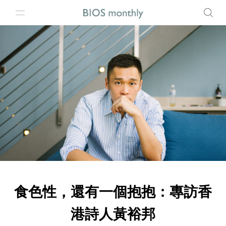
食色性，還有一個抱抱：專訪香
港詩人黃裕邦