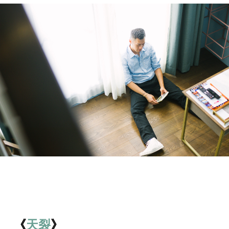
《
天裂
》