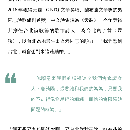
2016 年獲得美國 LGBTQ 文學獎項、蘭布達文學獎的男
同志詩歌組別首獎，中文詩集譯為《天裂》。今年黃裕
邦擔任台北詩歌節的駐市詩人，為台北寫了首〈眾
獨〉，以台北為地景生出香港同志的願力：「我們想到
台北，就會想到來這邊結婚。」
「你願意來我們的婚禮嗎？我們會邀請女
人：唐綺陽，張君雅和我們的媽媽，只要我
的不走得像條易碎的細繩，而他的會限縮她
問題的框架。」
「我不想寫九份跟淡水啊，寫台北對我來說比較有趣的