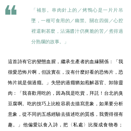
「補形。串肉針上的／烤鴨心是一片片吊
墜，一種可食用的／幽禁。關在四個／心腔
裡還剩甚麼，沾滿醬汁仍爽脆的苦／煮得過
分熟爛的故事。」
這首詩有它的變態血腥，繼承生產者的血緣關係：「我
很愛恐怖片啊，但說實在，沒有什麼好看的恐怖片，恐
怖片就是個過癮。」失戀的過癮猶如庖解器官、卸除靈
肉：「我喜歡用吃的，因為我是吃貨，拜託！台北的臭
豆腐啊。吃的技巧上比較容易去描寫意象，如果要分析
意象，從不同的五感經驗去描述吃的質感，我覺得很有
趣。」他偏愛以食入詩，把〈私處〉比擬成食物卷；