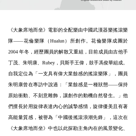
《大象席地而坐》電影的全配樂由中國武漢器樂搖滾樂
隊——花倫樂隊（Hualun）所創作。花倫樂隊成團於
2004 年冬，經歷團員的解散又重組，目前成員由吉他手
丁茂、朱明康、Rubey，貝斯手王偉，鼓手馮俊華組成。
自我定位為「一支具有偉大業餘感的搖滾樂隊」，團員
朱明康曾在專訪中說過：「業餘感是一種狀態——保持
原始衝動、不刻意雕飾，讓創作的動機自然發生。」他
們擅長於用旋律表達內心的誠摯感情，旋律優美且有著
高能量質感，被譽為「中國後搖滾浪潮先鋒」，這次在
《大象席地而坐》中也以此探勘主角內在的風景變化、