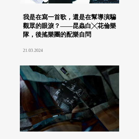
我是在寫一首歌，還是在幫導演騙
觀眾的眼淚？——昆蟲白╳花倫樂
隊，後搖樂團的配樂自問
21.03.2024