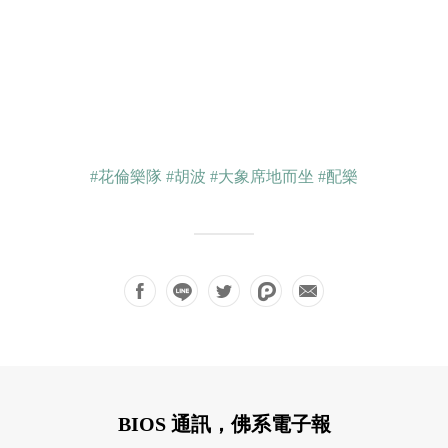
#花倫樂隊
#胡波
#大象席地而坐
#配樂
BIOS 通訊，佛系電子報