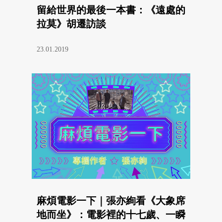
留給世界的最後一本書：《遠處的
拉莫》胡遷訪談
23.01.2019
麻煩電影一下｜張亦絢看《大象席
地而坐》：電影裡的十七歲、一瞬