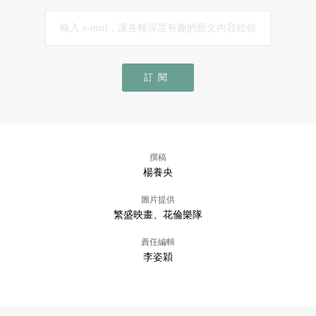
訂閱
撰稿
楊養央
圖片提供
繁盛映畫、花倫樂隊
責任編輯
李姿穎