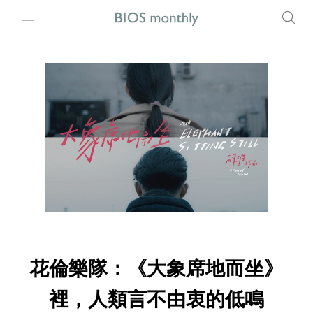
花倫樂隊：《大象席地而坐》
裡，人類言不由衷的低鳴