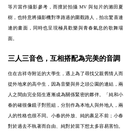
等片當作攝影參考，而擅於拍攝 MV 與短片的瀨田夏
樹，也特意將攝影機對準路過的圍觀路人，拍出驚喜連
連的畫面，同時也呈現極具歡樂與青春氣息的歌舞場
面。
三人三音色，互相搭配為完美的音調
住在吉祥寺附近的大學生，遇上為了尋找父親舊情人而
從外地來的高中生，因為音樂與井之頭公園的連結，兩
人之間由完全陌生逐漸成為關係緊密的夥伴。「純和小
春的確很像鏡子對照組，分別作為本地人與外地人，兩
人的性格也很不同。小春的外放、純的裹足不前；小春
對於過去不執著而自由、純對於當下想太多容易害怕。