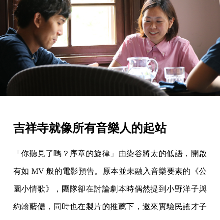
吉祥寺就像所有音樂人的起站
「你聽見了嗎？序章的旋律」由染谷將太的低語，開啟
有如 MV 般的電影預告。原本並未融入音樂要素的《公
園小情歌》，團隊卻在討論劇本時偶然提到小野洋子與
約翰藍儂，同時也在製片的推薦下，邀來實驗民謠才子