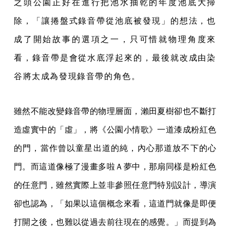
之頭公園正好在進行把池水抽乾的年度池底大掃
除，「讓捲盤式錄音帶從池底被發現」的想法，也
成了開始故事的選項之一，只可惜就物理角度來
看，錄音帶是會從水底浮起來的，最後就改成由染
谷將太成為發現錄音帶的角色。
雖然不能改變錄音帶的物理層面，瀨田夏樹卻也不斷打
造虛實中的「虛」，將《公園小情歌》一道漆成粉紅色
的門，當作曾以童星出道的純，內心那道放不下的心
門。而這道像極了漫畫多啦Ａ夢中，那扇同樣是粉紅色
的任意門，雖然實際上並非參照任意門特別設計，導演
卻也認為，「如果以這個概念來看，這道門就像是即便
打開之後，也難以從過去前往現在的感覺。」而提到為