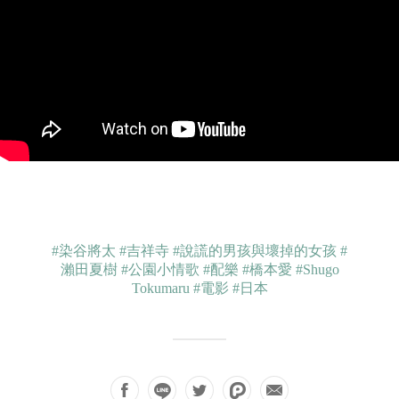
#染谷將太
#吉祥寺
#說謊的男孩與壞掉的女孩
#
瀨田夏樹
#公園小情歌
#配樂
#橋本愛
#Shugo
Tokumaru
#電影
#日本