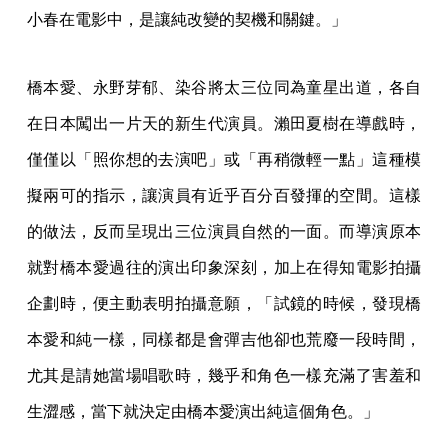
小春在電影中，是讓純改變的契機和關鍵。」
橋本愛、永野芽郁、染谷將太三位同為童星出道，各自
在日本闖出一片天的新生代演員。瀨田夏樹在導戲時，
僅僅以「照你想的去演吧」或「再稍微輕一點」這種模
擬兩可的指示，讓演員有近乎百分百發揮的空間。這樣
的做法，反而呈現出三位演員自然的一面。而導演原本
就對橋本愛過往的演出印象深刻，加上在得知電影拍攝
企劃時，便主動表明拍攝意願，「試鏡的時候，發現橋
本愛和純一樣，同樣都是會彈吉他卻也荒廢一段時間，
尤其是請她當場唱歌時，幾乎和角色一樣充滿了害羞和
生澀感，當下就決定由橋本愛演出純這個角色。」