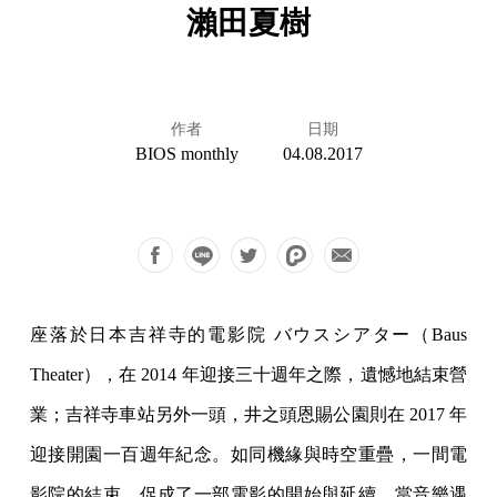
瀨田夏樹
作者
日期
BIOS monthly
04.08.2017
座落於日本吉祥寺的電影院 バウスシアター（Baus
Theater），在 2014 年迎接三十週年之際，遺憾地結束營
業；吉祥寺車站另外一頭，井之頭恩賜公園則在 2017 年
迎接開園一百週年紀念。如同機緣與時空重疊，一間電
影院的結束，促成了一部電影的開始與延續，當音樂遇