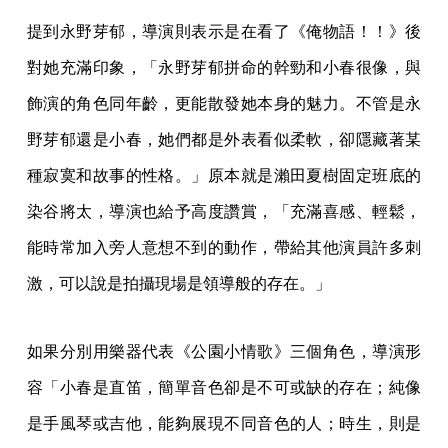
提到永野芽郁，導演則表示是在看了《俺物語！！》後
對她充滿印象，「永野芽郁拼命的幹勁和小春很像，與
飾演的角色同年齡，更能散發她本身的魅力。不管是永
野芽郁還是小春，她們都是外表看似柔軟，卻隱藏著某
種寂寞和故事的性格。」原本就是瀨田夏樹固定班底的
染谷將太，導演也給予高度讚賞，「充滿喜感、輕鬆，
能時常加入旁人意想不到的動作，帶給其他演員許多刺
激，可以說是拍攝現場是領導般的存在。」
如果分別用樂器代表《公園小情歌》三個角色，導演形
容「小春是直笛，簡單音色卻是不可或缺的存在；純像
是手風琴或吉他，能夠展現不同音色的人；時生，則是