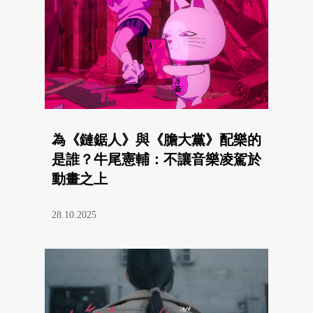
為《鏈鋸人》與《膽大黨》配樂的
是誰？牛尾憲輔：不讓音樂凌駕於
動畫之上
28.10.2025