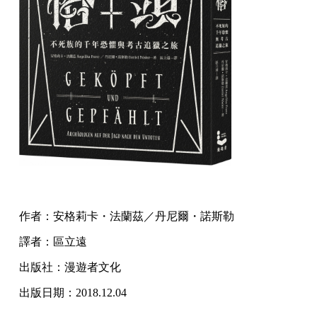
作者：安格莉卡・法蘭茲／丹尼爾・諾斯勒
譯者：區立遠
出版社：漫遊者文化
出版日期：2018.12.04