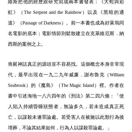
維斯把他的經歷跟研究寫成兩本書發表：《大蛇與彩
虹》（The Serpent and the Rainbow）以及《黑暗的通
道》（Passage of Darkness）。前一本書也成為好萊塢同
名電影的底本；電影情節則鬆散建立在克萊維厄斯．納
西斯的案例之上。
喪屍神話真正的源頭並不容易找。這個概念本身非常現
代，最早出現在一九二九年威廉．謝布魯克（William
Seabrook）的《魔島》（The Magic Island）裡。作者在
書中引述海地一八六四年的《刑法》第二四六條：「使
人陷入持續昏睡狀態者，無論多久，若未造成真正死
亡，以謀殺未遂罪論處。若受害人在被施以此類行為後
埋葬，不論其結果如何，行為人以謀殺罪論處。」