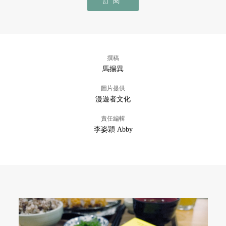
訂閱
撰稿
馬揚異
圖片提供
漫遊者文化
責任編輯
李姿穎 Abby