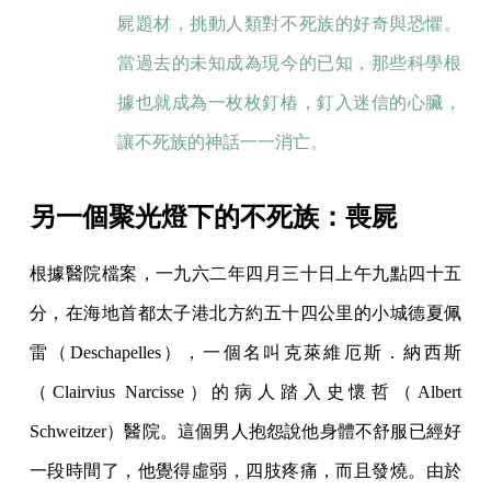
屍題材，挑動人類對不死族的好奇與恐懼。
當過去的未知成為現今的已知，那些科學根
據也就成為一枚枚釘樁，釘入迷信的心臟，
讓不死族的神話一一消亡。
另一個聚光燈下的不死族：喪屍
根據醫院檔案，一九六二年四月三十日上午九點四十五
分，在海地首都太子港北方約五十四公里的小城德夏佩
雷（Deschapelles），一個名叫克萊維厄斯．納西斯
（Clairvius Narcisse）的病人踏入史懷哲（Albert
Schweitzer）醫院。這個男人抱怨說他身體不舒服已經好
一段時間了，他覺得虛弱，四肢疼痛，而且發燒。由於