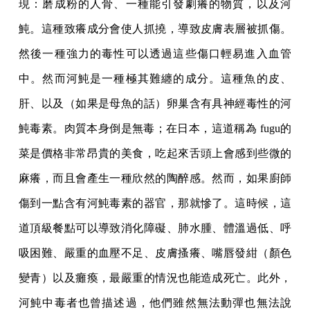
現：磨成粉的人骨、一種能引發劇癢的物質，以及河
魨。這種致癢成分會使人抓撓，導致皮膚表層被抓傷。
然後一種強力的毒性可以透過這些傷口輕易進入血管
中。然而河魨是一種極其難纏的成分。這種魚的皮、
肝、以及（如果是母魚的話）卵巢含有具神經毒性的河
魨毒素。肉質本身倒是無毒；在日本，這道稱為 fugu的
菜是價格非常昂貴的美食，吃起來舌頭上會感到些微的
麻癢，而且會產生一種欣然的陶醉感。然而，如果廚師
傷到一點含有河魨毒素的器官，那就慘了。這時候，這
道頂級餐點可以導致消化障礙、肺水腫、體溫過低、呼
吸困難、嚴重的血壓不足、皮膚搔癢、嘴唇發紺（顏色
變青）以及癱瘓，最嚴重的情況也能造成死亡。此外，
河魨中毒者也曾描述過，他們雖然無法動彈也無法說