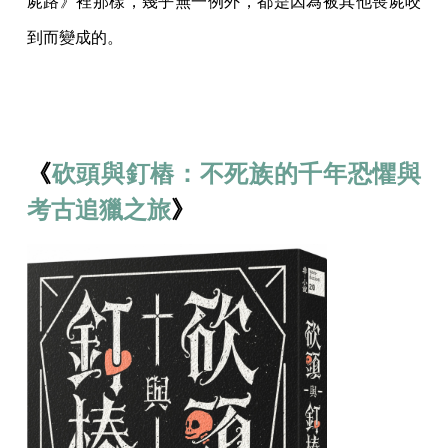
屍路》裡那樣，幾乎無一例外，都是因為被其他喪屍咬
到而變成的。
《
砍頭與釘樁：不死族的千年恐懼與
考古追獵之旅
》