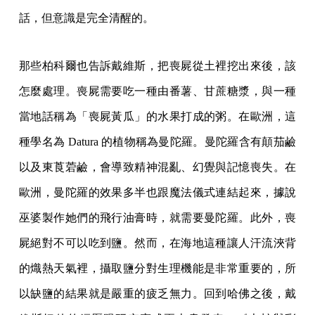
話，但意識是完全清醒的。
那些柏科爾也告訴戴維斯，把喪屍從土裡挖出來後，該
怎麼處理。喪屍需要吃一種由番薯、甘蔗糖漿，與一種
當地話稱為「喪屍黃瓜」的水果打成的粥。在歐洲，這
種學名為 Datura 的植物稱為曼陀羅。曼陀羅含有顛茄鹼
以及東莨菪鹼，會導致精神混亂、幻覺與記憶喪失。在
歐洲，曼陀羅的效果多半也跟魔法儀式連結起來，據說
巫婆製作她們的飛行油膏時，就需要曼陀羅。此外，喪
屍絕對不可以吃到鹽。然而，在海地這種讓人汗流浹背
的熾熱天氣裡，攝取鹽分對生理機能是非常重要的，所
以缺鹽的結果就是嚴重的疲乏無力。回到哈佛之後，戴