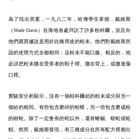
為了找出答案，一九八二年，哈佛學生韋德．戴維斯
（Wade Davis）在海地各處拜訪了許多柏科爾，並且向
他們購買據說是用於此種用途的粉末。他們對戴維斯所
說的使用方式全都相同：這粉末不能口服。相反的，他
必須把粉末撒在受害者的鞋子裡、撒在背上，或撒進傷
口裡。
實驗室分析顯示，沒有一個柏科爾給的粉末成分與另一
個給的相同。有些包含磨碎的蛤蟆，另一些包含磨成粉
的樹蛙。除了一定會有的蛇以外，還有蜥蜴、蜈蚣或蚯
蚓。然而，戴維斯發現，有三種成分在所有配方裡都出