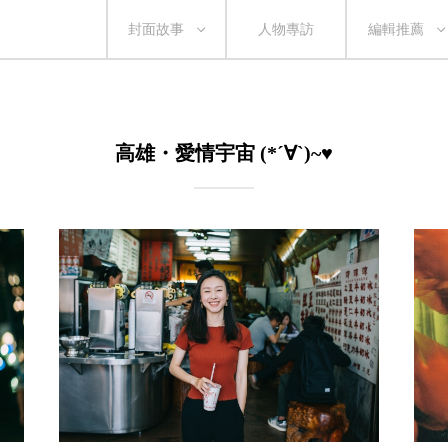
封面故事
人物專訪
編輯推薦
高雄・愛情宇宙 (*´∀`)~♥