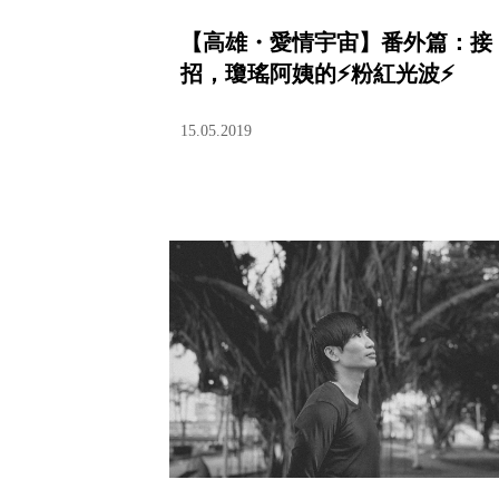
【高雄・愛情宇宙】番外篇：接
招，瓊瑤阿姨的⚡粉紅光波⚡
15.05.2019