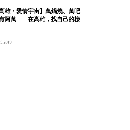
高雄・愛情宇宙】萬鍋燒、萬吧
有阿萬——在高雄，找自己的樣
05.2019