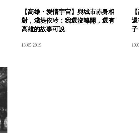
【高雄・愛情宇宙】與城市赤身相
【
對，淺堤依玲：我還沒離開，還有
還
高雄的故事可說
子
13.05.2019
10.