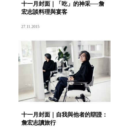
十一月封面｜「吃」的神采──詹
宏志談料理與宴客
27.11.2015
十一月封面｜自我與他者的辯證：
詹宏志讀旅行