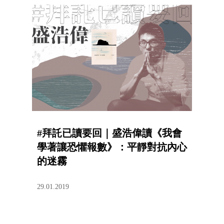
#拜託已讀要回｜盛浩偉讀《我會
學著讓恐懼報數》：平靜對抗內心
的迷霧
29.01.2019