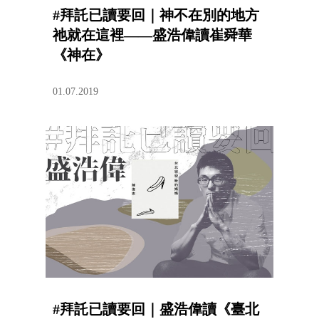
#拜託已讀要回｜神不在別的地方
祂就在這裡——盛浩偉讀崔舜華
《神在》
01.07.2019
#拜託已讀要回｜盛浩偉讀《臺北