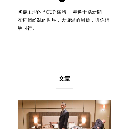
陶傑主理的 *CUP 媒體。 精選十條新聞，
在這個紛亂的世界，大漩渦的周邊，與你淸
醒同行。
文章