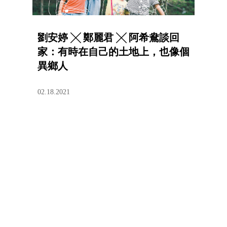
劉安婷 ╳ 鄭麗君 ╳ 阿希鴦談回
家：有時在自己的土地上，也像個
異鄉人
02.18.2021