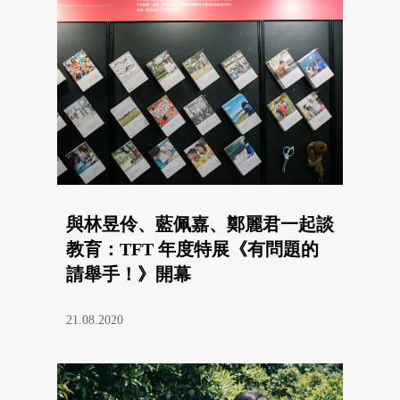
與林昱伶、藍佩嘉、鄭麗君一起談
教育：TFT 年度特展《有問題的
請舉手！》開幕
21.08.2020