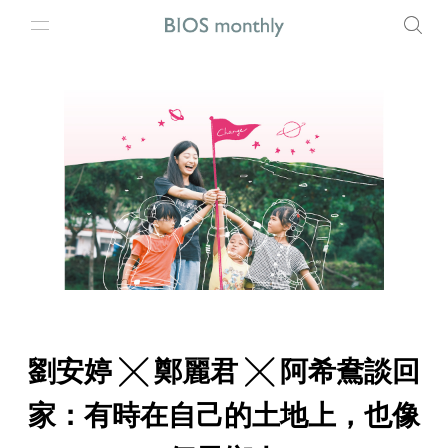
劉安婷 ╳ 鄭麗君 ╳ 阿希鴦談回
家：有時在自己的土地上，也像