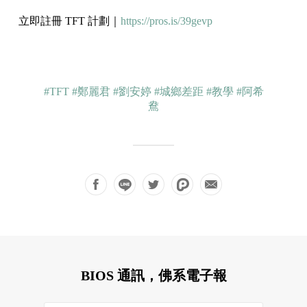
立即註冊 TFT 計劃｜
https://pros.is/39gevp
#TFT
#鄭麗君
#劉安婷
#城鄉差距
#教學
#阿希
鴦
BIOS 通訊，佛系電子報