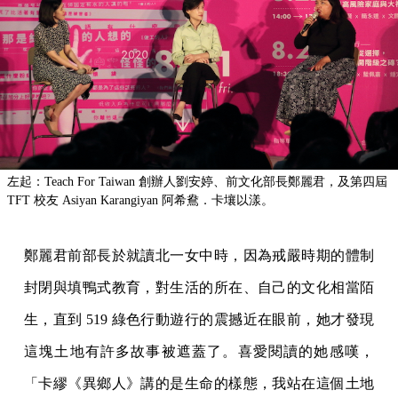
左起：Teach For Taiwan 創辦人劉安婷、前文化部長鄭麗君，及第四屆
TFT 校友 Asiyan Karangiyan 阿希鴦．卡壤以漾。
鄭麗君前部長於就讀北一女中時，因為戒嚴時期的體制
封閉與填鴨式教育，對生活的所在、自己的文化相當陌
生，直到 519 綠色行動遊行的震撼近在眼前，她才發現
這塊土地有許多故事被遮蓋了。喜愛閱讀的她感嘆，
「卡繆《異鄉人》講的是生命的樣態，我站在這個土地