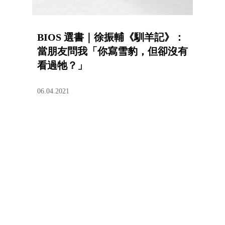
BIOS 選書｜徐振輔《馴羊記》：
當朋友問我「你寫雪豹，但卻沒有
看過牠？」
06.04.2021