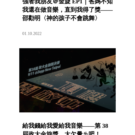
強者我朋友＠金旋 EP1｜爸媽不知
我還在做音樂，直到我得了獎——
邵勸明〈神的孩子不會跳舞〉
01.10.2022
給我錢給我愛給我音樂——第 38
屆政大金旋獎，太欠暈ㄌ吧！