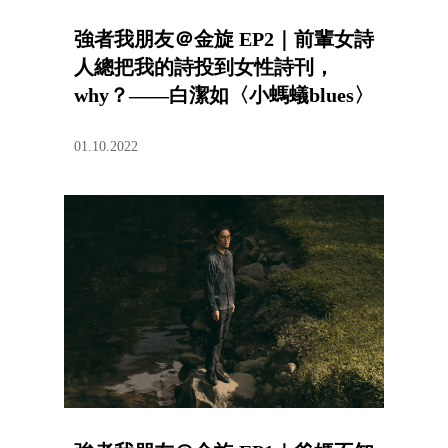
強者我朋友＠金旋 EP2｜前輩女詩
人總把我的詩投到女性詩刊，
why？——白潔如〈小螞蟻blues〉
01.10.2022