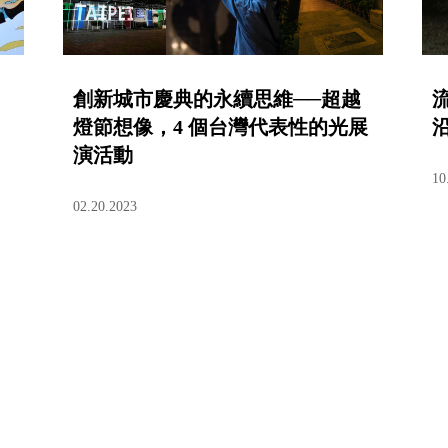
創新城市慶典的永續思維──超越
」
燈節想像，4 個台灣代表性的光展
演活動
10
02.20.2023