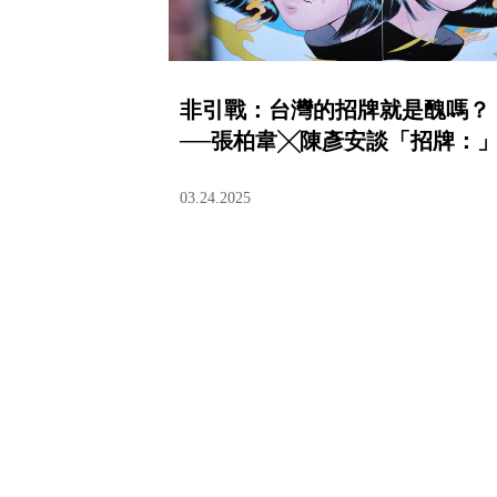
非引戰：台灣的招牌就是醜嗎？
──張柏韋╳陳彥安談「招牌：
03.24.2025