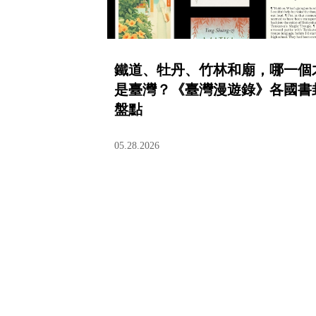
鐵道、牡丹、竹林和廟，哪一個
是臺灣？《臺灣漫遊錄》各國書
盤點
05.28.2026