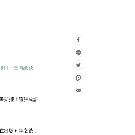
後用「臺灣紙缺」
在書架擺上這張成語
出版 6 年之後，