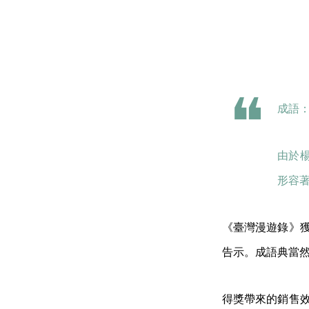
成語
由於
形容
《臺灣漫遊錄》獲
告示。成語典當
得獎帶來的銷售效