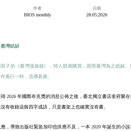
作者
日期
BIOS monthly
28.05.2026
：
臺灣紙缺
楊双子的《臺灣漫遊錄》，時人競相購買，因而臺灣為之紙缺。
著作風行一時，流傳甚廣。
得 2026 年國際布克獎的消息公佈之後，臺北獨立書店奎府聚
然沒有收錄這個四字成語，只是書架上也確實沒有書。
應，導致出版社緊急加印也供應不及，一本 2020 年誕生的小說在