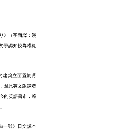
たり》（字面譯：漫
文學認知較為模糊
的建築立面置於背
，因此英文版譯者
在如今的英語書市，將
現。
維街一號》日文譯本