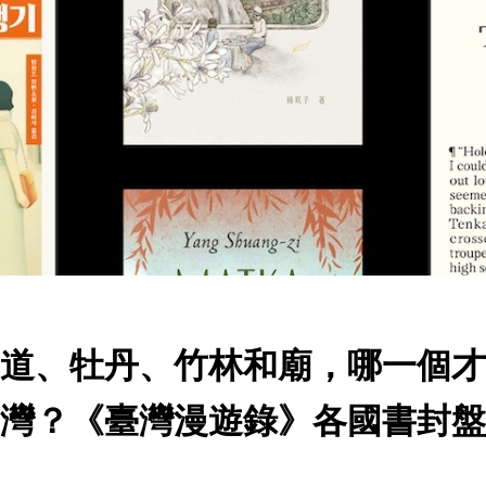
道、牡丹、竹林和廟，哪一個才
灣？《臺灣漫遊錄》各國書封盤