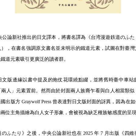
本中央公論新社推出的日文譯本，將書名譯為《台湾漫遊鉄道のふ
人），在書名強調原文書名並未明示的鐵道元素，試圖在對臺灣
以鐵道元素吸引更廣泛的讀者群。
日文版邊緣以書中提及的炮仗花環繞點綴，並將舊時臺中車站
「兩人」元素置前。然而由於封面兩人族裔乍看與白人相當類似
出版方 Graywolf Press 曾表達對日文版封面的訝異，因為
的兩位主角描繪為白人女子形象，會被視為缺乏種族敏感度的呈
のふたり》之後，中央公論新社也在 2025 年 7 月出版《四