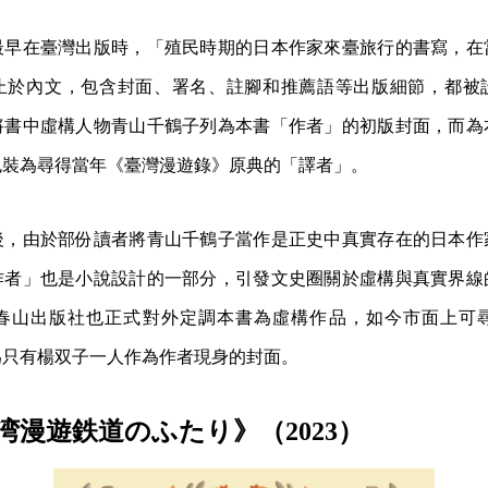
最早在臺灣出版時，「殖民時期的日本作家來臺旅行的書寫，在
止於內文，包含封面、署名、註腳和推薦語等出版細節，都被
將書中虛構人物青山千鶴子列為本書「作者」的初版封面，而為
包裝為尋得當年《臺灣漫遊錄》原典的「譯者」。
後，由於部份讀者將青山千鶴子當作是正史中真實存在的日本作
作者」也是小說設計的一部分，引發文史圈關於虛構與真實界線
春山出版社也正式對外定調本書為虛構作品，如今市面上可
為只有楊双子一人作為作者現身的封面。
湾漫遊鉄道のふたり》（2023）