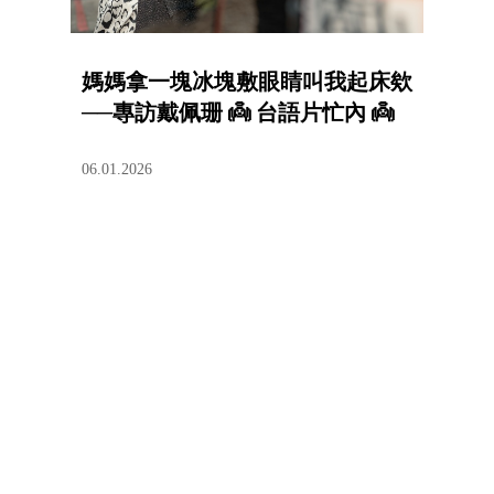
媽媽拿一塊冰塊敷眼睛叫我起床欸
──專訪戴佩珊 👼 台語片忙內 👼
06.01.2026