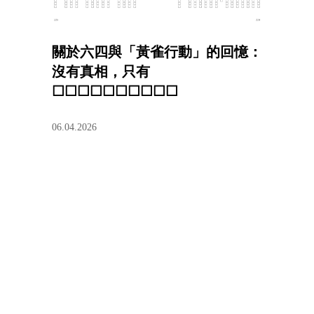
關於六四與「黃雀行動」的回憶：
沒有真相，只有
☐☐☐☐☐☐☐☐☐☐
06.04.2026